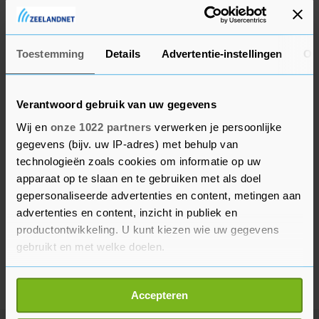
Khalils greencard (permanente
verblijfsvergunning) ingetrokken.
Toestemming
Details
Advertentie-instellingen
Ov
Verantwoord gebruik van uw gegevens
Wij en
onze 1022 partners
verwerken je persoonlijke
gegevens (bijv. uw IP-adres) met behulp van
technologieën zoals cookies om informatie op uw
apparaat op te slaan en te gebruiken met als doel
gepersonaliseerde advertenties en content, metingen aan
advertenties en content, inzicht in publiek en
productontwikkeling. U kunt kiezen wie uw gegevens
gebruikt en met welke doelen.
Als u het toestaat, willen we ook graag:
Accepteren
Informatie verzamelen over uw geografische
locatie, die tot een paar meter nauwkeurig kan zijn