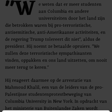
"W
e weten dat er meer studenten
aan Columbia en andere
universiteiten door het land zijn
die betrokken waren bij pro-terroristische,
antisemitische, anti-Amerikaanse activiteiten, en
de regering Trump tolereert dit niet", aldus de
president. Hij noemt ze betaalde opruiers. "We
zullen deze terroristische sympathisanten
vinden, oppakken en ons land uitzetten, om nooit
meer terug te keren."
Hij reageert daarmee op de arrestatie van
Mahmoud Khalil, een van de leiders van de pro-
Palestijnse studentenprotestbeweging van
Columbia University in New York. In opdracht van
het ministerie van Buitenlandse Zaken wordt