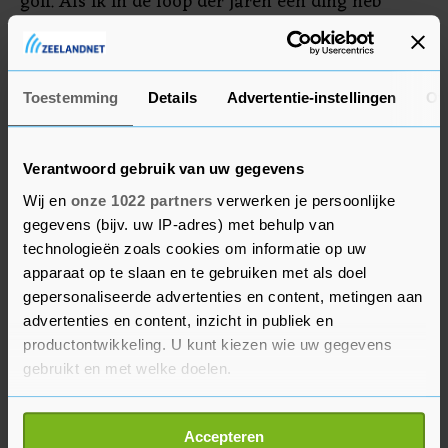
golf. Als ik in de loop der jaren één ding heb
geleerd is dat je Tiger Woods nooit moet
afschrijven. Nu leven we mee met hem en zijn
familie."
Toestemming
Details
Advertentie-instellingen
Ov
Verantwoord gebruik van uw gegevens
Wij en
onze 1022 partners
verwerken je persoonlijke
gegevens (bijv. uw IP-adres) met behulp van
technologieën zoals cookies om informatie op uw
apparaat op te slaan en te gebruiken met als doel
gepersonaliseerde advertenties en content, metingen aan
advertenties en content, inzicht in publiek en
productontwikkeling. U kunt kiezen wie uw gegevens
gebruikt en met welke doelen.
Als u het toestaat, willen we ook graag:
Accepteren
Informatie verzamelen over uw geografische