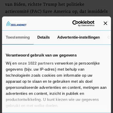
van Biden, richtte Trump het politieke
actiecomité (PAC) Save America op, dat inmiddels
al meer dan 100 miljoen dollar (ruim 97 miljoen
euro) in kas heeft. Trump blijft publiekelijk flirten
met een nieuwe gooi naar het presidentschap in
Toestemming
Details
Advertentie-instellingen
Ov
2024, maar heeft zijn kandidatuur nog niet
officieel aangekondigd.
Verantwoord gebruik van uw gegevens
Wij en
onze 1022 partners
verwerken je persoonlijke
gegevens (bijv. uw IP-adres) met behulp van
technologieën zoals cookies om informatie op uw
apparaat op te slaan en te gebruiken met als doel
gepersonaliseerde advertenties en content, metingen aan
advertenties en content, inzicht in publiek en
productontwikkeling. U kunt kiezen wie uw gegevens
gebruikt en met welke doelen.