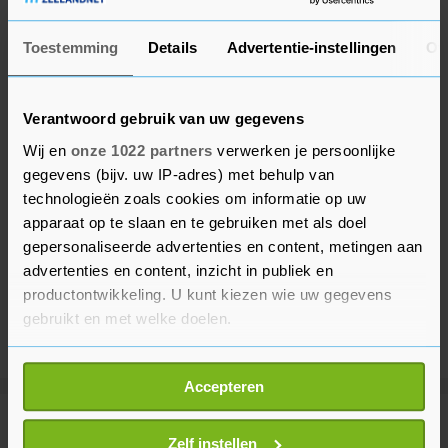
Toestemming
Details
Advertentie-instellingen
Ov
Verantwoord gebruik van uw gegevens
Wij en
onze 1022 partners
verwerken je persoonlijke
gegevens (bijv. uw IP-adres) met behulp van
technologieën zoals cookies om informatie op uw
apparaat op te slaan en te gebruiken met als doel
gepersonaliseerde advertenties en content, metingen aan
advertenties en content, inzicht in publiek en
productontwikkeling. U kunt kiezen wie uw gegevens
gebruikt en met welke doelen.
Als u het toestaat, willen we ook graag:
Accepteren
Informatie verzamelen over uw geografische
locatie, die tot een paar meter nauwkeurig kan zijn
Meer uit Buitenland
Uw apparaat identificeren door het actief te
Zelf instellen