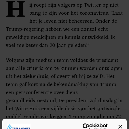
H
ij roept zijn volgers op Twitter op niet
bang te zijn voor het coronavirus. "Laat
het je leven niet beheersen. Onder de
Trump-regering hebben we een aantal echt
geweldige medicijnen en kennis ontwikkeld. Ik
voel me beter dan 20 jaar geleden!"
Volgens zijn medisch team voldoet de president
aan alle criteria om te kunnen worden ontslagen
uit het ziekenhuis, of overtreft hij ze zelfs. Het
team gaf kort na de bekendmaking van Trump
een persconferentie over diens
gezondheidstoestand. De president zal dinsdag in
het Witte Huis een vijfde dosis van het antivirale
middel remdesivir krijgen. Trump zou al ruim 72
uur geen koorts meer hebben.