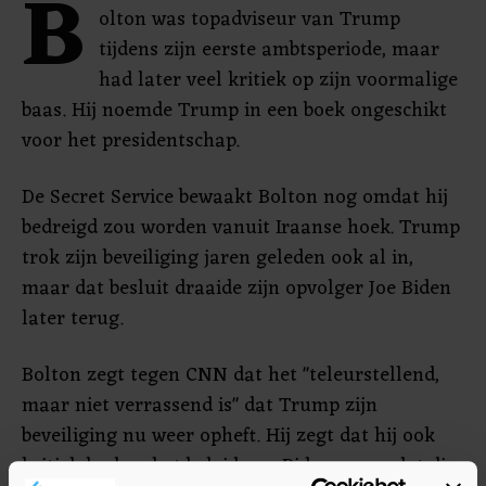
B
olton was topadviseur van Trump
tijdens zijn eerste ambtsperiode, maar
had later veel kritiek op zijn voormalige
baas. Hij noemde Trump in een boek ongeschikt
voor het presidentschap.
De Secret Service bewaakt Bolton nog omdat hij
bedreigd zou worden vanuit Iraanse hoek. Trump
trok zijn beveiliging jaren geleden ook al in,
maar dat besluit draaide zijn opvolger Joe Biden
later terug.
Bolton zegt tegen CNN dat het "teleurstellend,
maar niet verrassend is" dat Trump zijn
beveiliging nu weer opheft. Hij zegt dat hij ook
kritiek had op het beleid van Biden, maar dat die