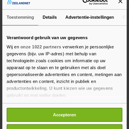
toch besloot om hem weer te laten bewaken.
Toestemming
Details
Advertentie-instellingen
Ov
Verantwoord gebruik van uw gegevens
Wij en
onze 1022 partners
verwerken je persoonlijke
gegevens (bijv. uw IP-adres) met behulp van
technologieën zoals cookies om informatie op uw
apparaat op te slaan en te gebruiken met als doel
gepersonaliseerde advertenties en content, metingen aan
advertenties en content, inzicht in publiek en
productontwikkeling. U kunt kiezen wie uw gegevens
gebruikt en met welke doelen.
Als u het toestaat, willen we ook graag:
Accepteren
Informatie verzamelen over uw geografische
locatie, die tot een paar meter nauwkeurig kan zijn