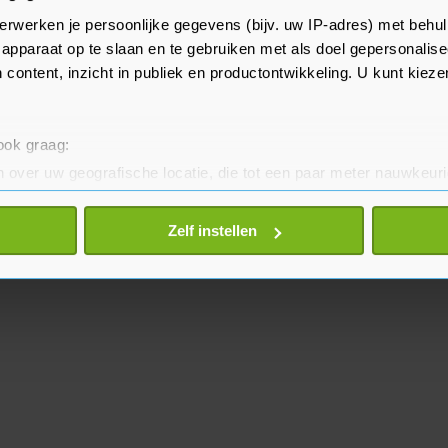
en is barbaars en onmenselijk,"
erwerken je persoonlijke gegevens (bijv. uw IP-adres) met behul
rk, voorzitter van de organisatie
apparaat op te slaan en te gebruiken met als doel gepersonalise
 content, inzicht in publiek en productontwikkeling. U kunt kiez
 ook graag:
 over uw geografische locatie, die tot een paar meter nauwkeuri
eren door het actief te scannen op specifieke eigenschappen (fing
onlijke gegevens worden verwerkt en stel uw voorkeuren in he
Zelf instellen
jzigen of intrekken in de Cookieverklaring.
te beter en wordt jouw bezoek makkelijker en persoonlijker. O
je gemaakte keuze altijd wijzigen of intrekken.