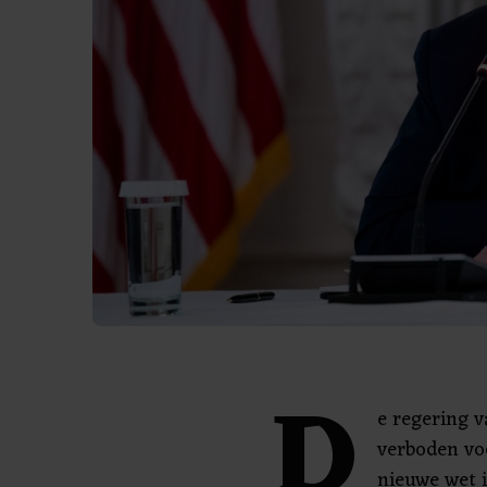
D
e regering 
verboden vo
nieuwe wet i