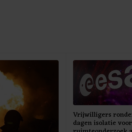
Vrijwilligers rond
dagen isolatie voo
ruimteonderzoek a