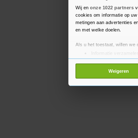
wolvenjongen in hun hol
Wij en
onze 1022 partners
v
zegt Jamie Rappaport Cla
cookies om informatie op uw 
Defenders of Wildlife.
metingen aan advertenties en
en met welke doelen.
Als u het toestaat, willen we
Informatie verzamelen
Uw apparaat identific
Lees meer over hoe uw perso
Weigeren
toestemming op elk moment wi
Met cookies werkt onze websi
ons cookiebeleid bekijken en 