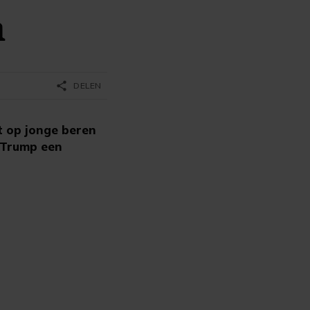
n
share
DELEN
 op jonge beren
 Trump een