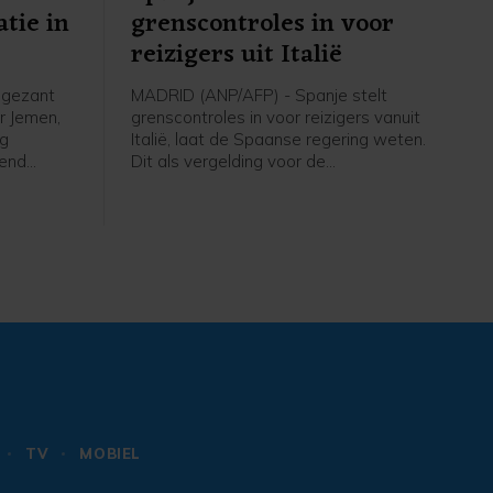
atie in
grenscontroles in voor
reizigers uit Italië
 gezant
MADRID (ANP/AFP) - Spanje stelt
r Jemen,
grenscontroles in voor reizigers vanuit
ag
Italië, laat de Spaanse regering weten.
rend
Dit als vergelding voor de
pt
grenscontroles die Italië eerder
p een
instelde voor reizigers uit Spanje
ict dan op
nadat tienduizenden migranten vorige
 de VN
week de Spaanse exclave Ceuta bij
 van april
Marokko wisten te bereiken. De
grenscontroles gaan zaterdag in en
blijven tot 7 september van kracht,
meldt het Spaanse ministerie van
Binnenlandse Zaken in een verklaring.
TV
MOBIEL