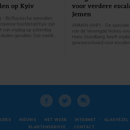
len op Kyiv
voor verdere escal
Jemen
 - Bij Russische aanvallen
raïense hoofdstad Kyiv zijn
AMMAN (ANP) - De speciale
ht van vrijdag op zaterdag
van de Verenigde Naties voo
e doden gevallen. Dat meldt
Hans Grundberg, heeft vrijd
re gouverneur van de stad,
gewaarschuwd voor escale
atsjenko. Onder de drie
geweld in Jemen. "Jemen loo
voorstad Brovary zou een
vandaag een groter risico o
. Drie mensen raakten gewond.
hernieuwd grootschalig confl
enig moment sinds het door
bemiddelde staakt-het-vuren
2022", schreef hij op X.
URES
NIEUWS
HET WEER
INTERNET
GLASVEZEL
KLANTENSERVICE
CONTACT