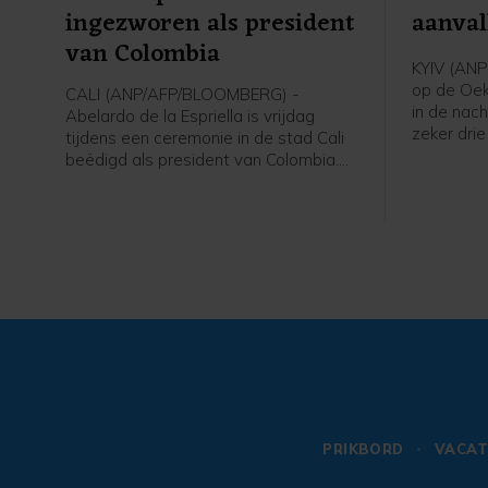
ingezworen als president
aanval
van Colombia
KYIV (ANP)
op de Oek
CALI (ANP/AFP/BLOOMBERG) -
in de nac
Abelardo de la Espriella is vrijdag
zeker dri
tijdens een ceremonie in de stad Cali
de militai
beëdigd als president van Colombia.
Tymoer Tk
De door de Verenigde Staten
doden in 
gesteunde rechtse politicus won in juni
kind zijn
met minder dan een procentpunt de
verkiezingen.
PRIKBORD
VACAT