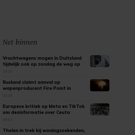
Net binnen
Vrachtwagens mogen in Duitsland
tijdelijk ook op zondag de weg op
10:23
Rusland claimt aanval op
wapenproducent Fire Point in
Oekraïne
10:19
Europese kritiek op Meta en TikTok
om desinformatie over Ceuta
09:51
Tholen in trek bij woningzoekenden,