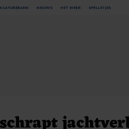
ACATUREBANK
NIEUWS
HET WEER
SPELLETJES
schrapt jachtver