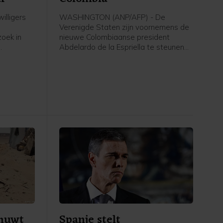
illigers
WASHINGTON (ANP/AFP) - De
Verenigde Staten zijn voornemens de
oek in
nieuwe Colombiaanse president
Abdelardo de la Espriella te steunen
Het
met 1 miljard dollar (865 miljoen euro).
Het geld is bedoeld voor
ge
veiligheidsmaatregelen, aldus het
ministerie van Buitenlandse Zaken in
een verklaring.
huwt
Spanje stelt