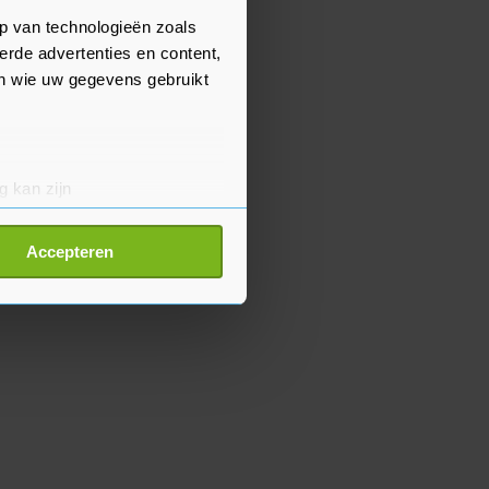
p van technologieën zoals
erde advertenties en content,
en wie uw gegevens gebruikt
g kan zijn
erprinting)
t
detailgedeelte
in. U kunt uw
Accepteren
p onze cookiepagina kun je