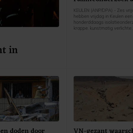
KEULEN (ANP/DPA) - Zes vrijw
hebben vrijdag in Keulen een
honderddaags isolatieonderz
krappe, kunstmatig verlichte
omstandigheden afgerond. 
onderzoek vond plaats ter
t in
voorbereiding op toekomsti
ruimtemissies.
 en doden door
VN-gezant waarsc