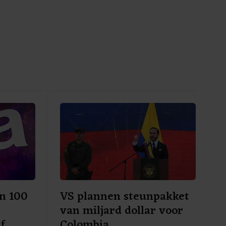
en 100
VS plannen steunpakket
r
van miljard dollar voor
f
Colombia