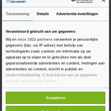
vergadering met de andere 31 NAVO-leiders.
Toestemming
Details
Advertentie-instellingen
Ov
Verantwoord gebruik van uw gegevens
Wij en
onze 1022 partners
verwerken je persoonlijke
gegevens (bijv. uw IP-adres) met behulp van
technologieën zoals cookies om informatie op uw
apparaat op te slaan en te gebruiken met als doel
gepersonaliseerde advertenties en content, metingen aan
advertenties en content, inzicht in publiek en
productontwikkeling. U kunt kiezen wie uw gegevens
gebruikt en met welke doelen.
Als u het toestaat, willen we ook graag:
Accepteren
Informatie verzamelen over uw geografische
locatie, die tot een paar meter nauwkeurig kan zijn