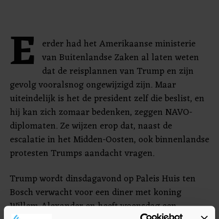
E
erder had het Amerikaanse ministerie
van Buitenlandse Zaken al laten weten
dat de reisplannen van Trump en zijn
gevolg vooralsnog ongewijzigd zijn. Maar
uiteindelijk is het de president zelf die beslist, en
hij kan zich zomaar bedenken, zeggen NAVO-
diplomaten. Ze wijzen erop dat, naast de
escalatie in het Midden-Oosten, ook binnenlandse
protesten Trumps aandacht vragen.
Trump wordt dinsdagavond op Paleis Huis ten
Bosch verwacht voor een diner met koning
Willem-Alexander en heeft woensdag een