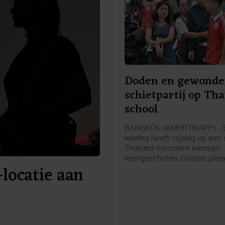
Doden en gewonden
schietpartij op Tha
school
BANGKOK (ANP/RTR/AFP) - 
leerling heeft vrijdag op een 
Thailand meerdere mensen
neergeschoten. Daarna ple
-locatie aan
schutter zelfmoord. Zeven 
kwamen om het leven, inclus
schutter. Vijftien mensen ra
gewond.