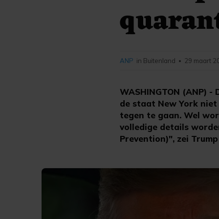
quaran
ANP
in Buitenland
29 maart 2
•
WASHINGTON (ANP) - De
de staat New York niet
tegen te gaan. Wel wor
volledige details word
Prevention)", zei Trump