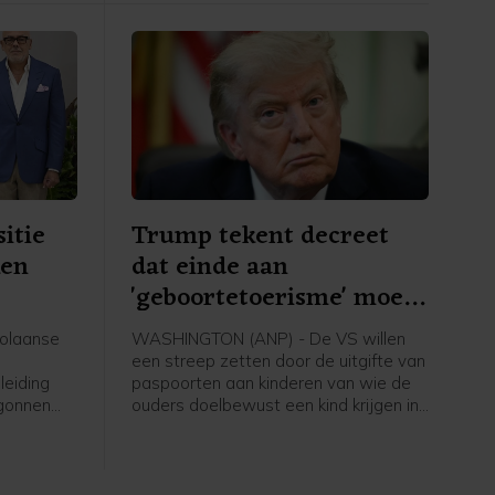
itie
Trump tekent decreet
ken
dat einde aan
'geboortetoerisme' moet
maken
olaanse
WASHINGTON (ANP) - De VS willen
een streep zetten door de uitgifte van
leiding
paspoorten aan kinderen van wie de
egonnen
ouders doelbewust een kind krijgen in
eiden tot
de Verenigde Staten en daarbij de
staat misleiden. Daartoe heeft
lingen
president Donald Trump een
 de
presidentieel decreet uitgevaardigd.