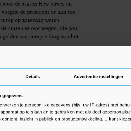
k voor de staten New Jersey en
 voegde de president er aan toe.
 Trump op zaterdag weten
rie staten te overwegen. Die zou
 gelden om verspreiding van het
ard getroffen door de
im 2000 doden die in de VS zijn
rus zijn er ruim 700 in deze
Details
Advertentie-instellingen
w gegevens
erwerken je persoonlijke gegevens (bijv. uw IP-adres) met behul
apparaat op te slaan en te gebruiken met als doel gepersonalise
 content, inzicht in publiek en productontwikkeling. U kunt kiez