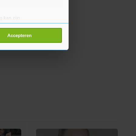
g kan zijn
erprinting)
t
detailgedeelte
in. U kunt uw
Accepteren
p onze cookiepagina kun je