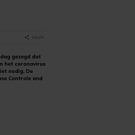
share
DELEN
rdag gezegd dat
n het coronavirus
iet nodig. De
ase Controle and