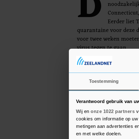
D
noodzakelij
Connecticut,
Eerder liet
quarantaine voor deze d
voor twee weken moeten
virus tegen te gaan.
Met name New York is h
virusuitbraak. Van de ru
gevallen door het longvi
Toestemming
staat geregistreerd.
Verantwoord gebruik van u
Wij en
onze 1022 partners
v
cookies om informatie op uw 
metingen aan advertenties en
en met welke doelen.