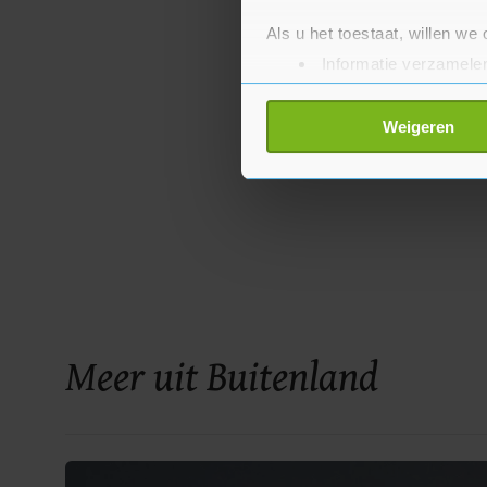
Als u het toestaat, willen we
Informatie verzamelen
Uw apparaat identific
Lees meer over hoe uw perso
Weigeren
toestemming op elk moment wi
Met cookies werkt onze websi
ons cookiebeleid bekijken en 
Meer uit Buitenland