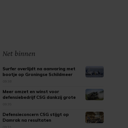
Net binnen
Surfer overlijdt na aanvaring met
bootje op Groningse Schildmeer
09:38
Meer omzet en winst voor
defensiebedrijf CSG dankzij grote
vraag
09:35
Defensieconcern CSG stijgt op
Damrak na resultaten
09:31