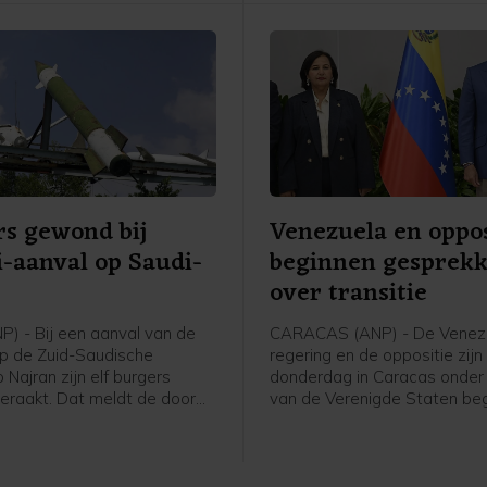
s gewond bij
Venezuela en oppos
-aanval op Saudi-
beginnen gesprek
ë
over transitie
P) - Bij een aanval van de
CARACAS (ANP) - De Venez
op de Zuid-Saudische
regering en de oppositie zijn
 Najran zijn elf burgers
donderdag in Caracas onder 
raakt. Dat meldt de door
van de Verenigde Staten b
ië geleide militaire coalitie
aan gesprekken die kunnen l
ernationaal erkende regering
een politieke overgang en
 steunt.
verkiezingen. De onderhande
beginnen zeven maanden na