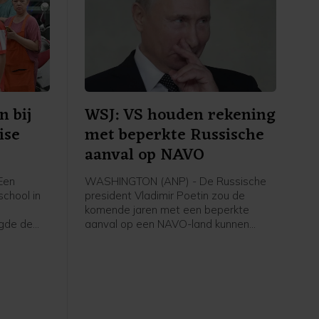
 bij
WSJ: VS houden rekening
ise
met beperkte Russische
aanval op NAVO
Een
WASHINGTON (ANP) - De Russische
school in
president Vladimir Poetin zou de
komende jaren met een beperkte
egde de
aanval op een NAVO-land kunnen
mensen
proberen de vastberadenheid van het
ief de
militaire bondgenootschap te testen.
akten
Dat staat in nieuwe rapporten van
Amerikaanse inlichtingendiensten,
meldt The Wall Street Journal.