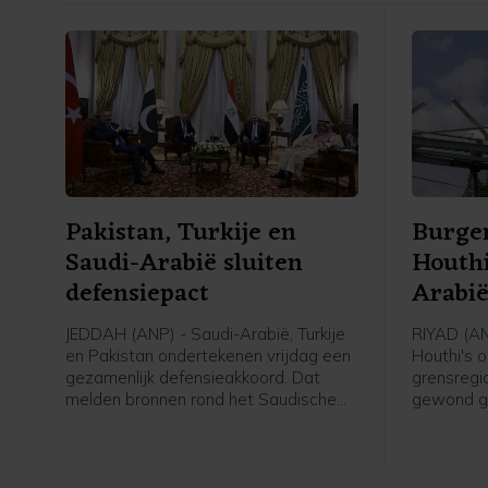
Pakistan, Turkije en
Burger
Saudi-Arabië sluiten
Houthi
defensiepact
Arabi
JEDDAH (ANP) - Saudi-Arabië, Turkije
RIYAD (AN
en Pakistan ondertekenen vrijdag een
Houthi's 
gezamenlijk defensieakkoord. Dat
grensregio
melden bronnen rond het Saudische
gewond ge
leger en de regering aan persbureau
Saudi-Arab
AFP. De drie landen versterken
die de int
daarmee hun defensiesamenwerking
van Jemen
tegen de achtergrond van de oorlog