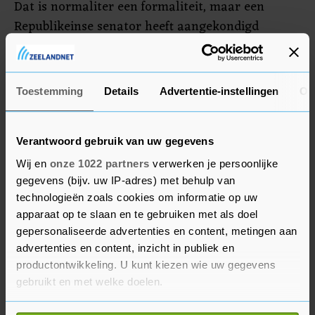
Dat is normaliter een formaliteit, maar een
Republikeinse senator heeft aangekondigd
bezwaar te zullen maken. Trump twitterde zelf al
enkele keren over de datum. "6 januari, zie jullie
in DC (Washington)!" schreef hij, verwijzend naar
Toestemming
Details
Advertentie-instellingen
Ov
de protesten die op die dag gepland zijn.
Verantwoord gebruik van uw gegevens
Wij en
onze 1022 partners
verwerken je persoonlijke
gegevens (bijv. uw IP-adres) met behulp van
technologieën zoals cookies om informatie op uw
apparaat op te slaan en te gebruiken met als doel
gepersonaliseerde advertenties en content, metingen aan
advertenties en content, inzicht in publiek en
productontwikkeling. U kunt kiezen wie uw gegevens
gebruikt en met welke doelen.