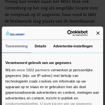
Trump had eerder naast het Witte Huis ook
Gettysburg op het oog als mogelijke locatie voor
de toespraak op 27 augustus. Daar vond in 1863
de beslissende slag plaats van de Amerikaanse
Burgeroorlog.
De president zei dat hij later alsnog iets wil gaan
doen op die locatie in Pennsylvania. "We gaan iets
Toestemming
Details
Advertentie-instellingen
Ov
geweldigs doen in Gettysburg, maar pas als het
iets koeler is. Want op 27 augustus is het daar
Verantwoord gebruik van uw gegevens
vrij heet."
Wij en
onze 1022 partners
verwerken je persoonlijke
gegevens (bijv. uw IP-adres) met behulp van
technologieën zoals cookies om informatie op uw
apparaat op te slaan en te gebruiken met als doel
gepersonaliseerde advertenties en content, metingen aan
advertenties en content, inzicht in publiek en
productontwikkeling. U kunt kiezen wie uw gegevens