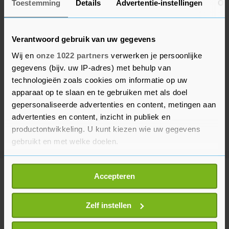
Toestemming
Details
Advertentie-instellingen
Ov
Verantwoord gebruik van uw gegevens
Wij en
onze 1022 partners
verwerken je persoonlijke
gegevens (bijv. uw IP-adres) met behulp van
technologieën zoals cookies om informatie op uw
apparaat op te slaan en te gebruiken met als doel
gepersonaliseerde advertenties en content, metingen aan
advertenties en content, inzicht in publiek en
productontwikkeling. U kunt kiezen wie uw gegevens
gebruikt en met welke doelen.
Als u het toestaat, willen we ook graag:
Meer uit Binnenland
Accepteren
Informatie verzamelen over uw geografische
locatie, die tot een paar meter nauwkeurig kan zijn
Uw apparaat identificeren door het actief te
Zelf instellen
Brand bij recyclingbedrijf
scannen op specifieke eigenschappen (fingerprinting)
Rotterdam onder controle