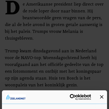
D
e Amerikaanse president liep direct over
de rode loper door naar binnen. Hij
beantwoordde geen vragen van de pers,
die al de hele avond in groten getale aanwezig is
bij het paleis. Trumps vrouw Melania is
thuisgebleven.
Trump kwam dinsdagavond aan in Nederland
voor de NAVO-top. Woensdagochtend heeft hij
voorafgaand aan het officiële gedeelte van de top
een fotomoment en ontbijt met het koningspaar
op zijn agenda staan. Huis ten Bosch is het
woonpaleis van het koninklijk gezin.