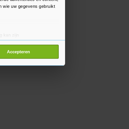
en wie uw gegevens gebruikt
g kan zijn
erprinting)
t
detailgedeelte
in. U kunt uw
Accepteren
p onze cookiepagina kun je