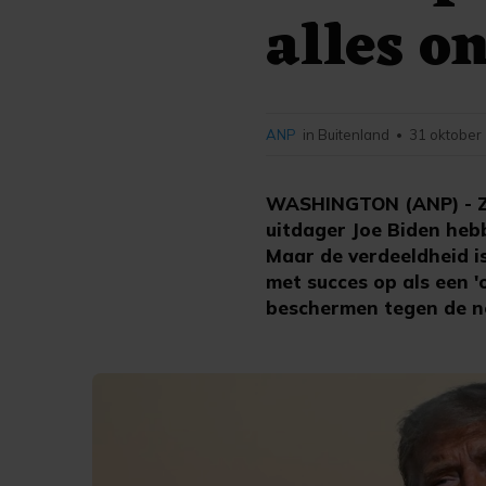
alles o
ANP
in Buitenland
31 oktober
•
WASHINGTON (ANP) - Zel
uitdager Joe Biden heb
Maar de verdeeldheid is
met succes op als een 
beschermen tegen de neo