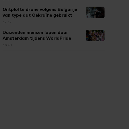
Ontplofte drone volgens Bulgarije
van type dat Oekraïne gebruikt
17:17
Duizenden mensen lopen door
Amsterdam tijdens WorldPride
March
16:48