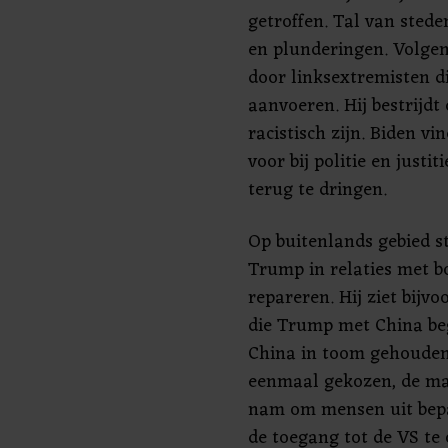
getroffen. Tal van stede
en plunderingen. Volge
door linksextremisten d
aanvoeren. Hij bestrijdt 
racistisch zijn. Biden v
voor bij politie en justi
terug te dringen.
Op buitenlands gebied st
Trump in relaties met b
repareren. Hij ziet bijv
die Trump met China be
China in toom gehouden
eenmaal gekozen, de ma
nam om mensen uit bepaa
de toegang tot de VS te 