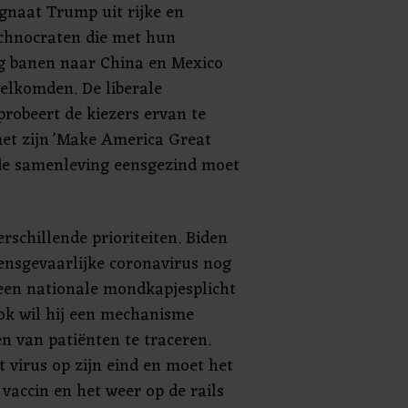
naat Trump uit rijke en
chnocraten die met hun
ng banen naar China en Mexico
welkomden. De liberale
probeert de kiezers ervan te
et zijn 'Make America Great
 de samenleving eensgezind moet
rschillende prioriteiten. Biden
ensgevaarlijke coronavirus nog
l een nationale mondkapjesplicht
Ook wil hij een mechanisme
n van patiënten te traceren.
 virus op zijn eind en moet het
 vaccin en het weer op de rails