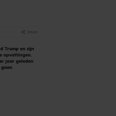
share
DELEN
d Trump en zijn
e opvattingen.
er jaar geleden
u gaan