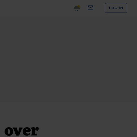
LOG IN
 over