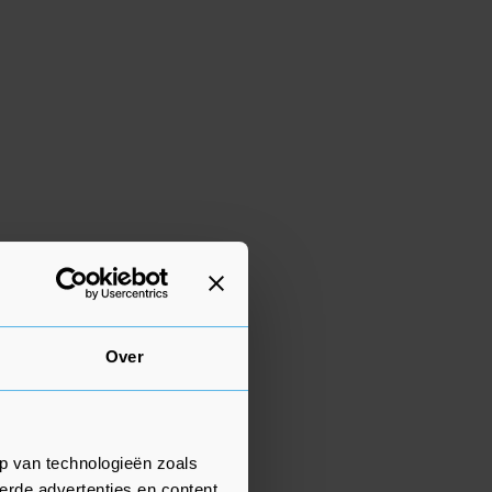
Over
p van technologieën zoals
erde advertenties en content,