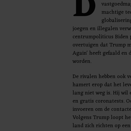
D
vastgoedmag
machtige te
globaliseri
joegen en illegalen ver
centrumpoliticus Biden 
overtuigen dat Trump m
Again' heeft gefaald en
worden.
De rivalen hebben ook ve
hamert erop dat het lev
lang niet weg is. Hij wi
en gratis coronatests. 
invoeren om de contacte
Volgens Trump loopt het
land zich richten op een