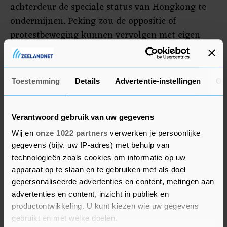
achterdeur de speciale status van Hongkong te
ondermijnen. Peking zou de oppositie of
protestbeweging kunnen vervolgen met eigen
agenten in een speciaal op te zetten
veiligheidsapparaat in Hongkong. Dat zou onder
meer allerlei "terroristische activiteiten" moeten
Toestemming
Details
Advertentie-instellingen
Ov
bestrijden als "de nationale veiligheid" in gevaar
komt.
Verantwoord gebruik van uw gegevens
Wij en
onze 1022 partners
verwerken je persoonlijke
gegevens (bijv. uw IP-adres) met behulp van
technologieën zoals cookies om informatie op uw
apparaat op te slaan en te gebruiken met als doel
gepersonaliseerde advertenties en content, metingen aan
advertenties en content, inzicht in publiek en
productontwikkeling. U kunt kiezen wie uw gegevens
gebruikt en met welke doelen.