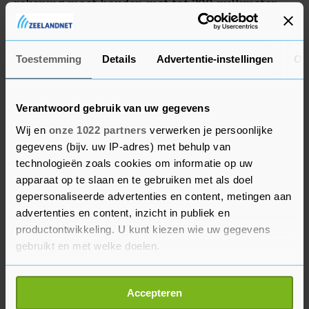
rekening moet houden met tot 200 millimeter
aan regen en een stormvloed van eventueel 90
centimeter.
Toestemming
Details
Advertentie-instellingen
Ov
Verantwoord gebruik van uw gegevens
Wij en
onze 1022 partners
verwerken je persoonlijke
gegevens (bijv. uw IP-adres) met behulp van
technologieën zoals cookies om informatie op uw
apparaat op te slaan en te gebruiken met als doel
gepersonaliseerde advertenties en content, metingen aan
advertenties en content, inzicht in publiek en
productontwikkeling. U kunt kiezen wie uw gegevens
gebruikt en met welke doelen.
Als u het toestaat, willen we ook graag:
Accepteren
Informatie verzamelen over uw geografische