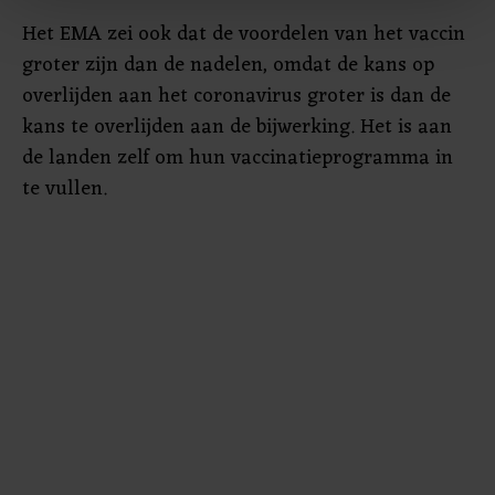
Het EMA zei ook dat de voordelen van het vaccin
Met cookies werkt onze website beter en wordt jouw
groter zijn dan de nadelen, omdat de kans op
bezoek makkelijker en persoonlijker. Op
overlijden aan het coronavirus groter is dan de
onze cookiepagina kun je ons cookiebeleid bekijken en je
gemaakte keuze altijd wijzigen of intrekken.
kans te overlijden aan de bijwerking. Het is aan
de landen zelf om hun vaccinatieprogramma in
te vullen.