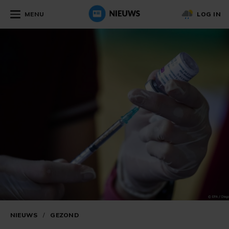
MENU
LOG IN
NIEUWS
/
GEZOND