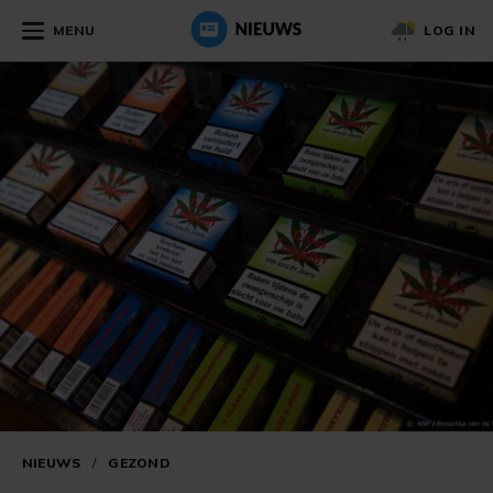
MENU
LOG IN
NIEUWS
/
GEZOND