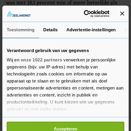
was met 18,1 procent min of meer hetzelfde als
vorig jaar (18,4 procent). Voor het onderzoek
heeft het Trimbos wiet en hasj gekocht bij vijftig
willekeurige coffeeshops.
Toestemming
Details
Advertentie-instellingen
Ov
Verantwoord gebruik van uw gegevens
Wij en
onze 1022 partners
verwerken je persoonlijke
gegevens (bijv. uw IP-adres) met behulp van
technologieën zoals cookies om informatie op uw
apparaat op te slaan en te gebruiken met als doel
gepersonaliseerde advertenties en content, metingen aan
advertenties en content, inzicht in publiek en
productontwikkeling. U kunt kiezen wie uw gegevens
gebruikt en met welke doelen.
Als u het toestaat, willen we ook graag:
Accepteren