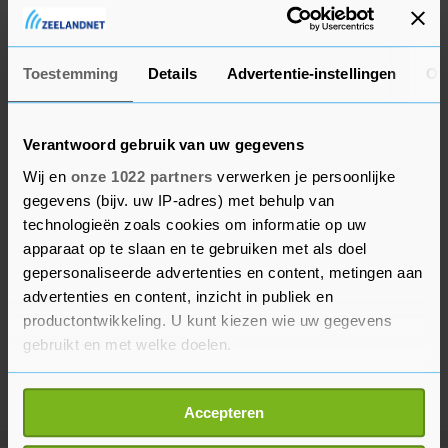
nog steeds afgezet, maar reizigers kunnen er wel
gewoon langs, zegt de woordvoerster van NS.
Toestemming
Details
Advertentie-instellingen
Ov
Verantwoord gebruik van uw gegevens
Wij en
onze 1022 partners
verwerken je persoonlijke
gegevens (bijv. uw IP-adres) met behulp van
technologieën zoals cookies om informatie op uw
apparaat op te slaan en te gebruiken met als doel
gepersonaliseerde advertenties en content, metingen aan
advertenties en content, inzicht in publiek en
productontwikkeling. U kunt kiezen wie uw gegevens
gebruikt en met welke doelen.
Als u het toestaat, willen we ook graag:
Accepteren
Informatie verzamelen over uw geografische
locatie, die tot een paar meter nauwkeurig kan zijn