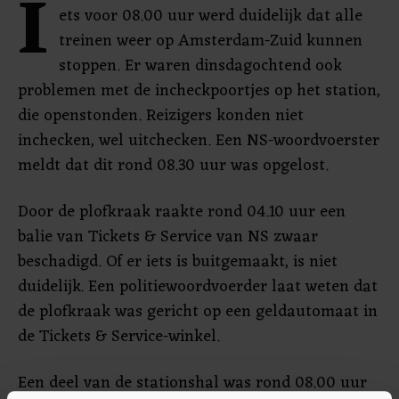
I
ets voor 08.00 uur werd duidelijk dat alle
treinen weer op Amsterdam-Zuid kunnen
stoppen. Er waren dinsdagochtend ook
problemen met de incheckpoortjes op het station,
die openstonden. Reizigers konden niet
inchecken, wel uitchecken. Een NS-woordvoerster
meldt dat dit rond 08.30 uur was opgelost.
Door de plofkraak raakte rond 04.10 uur een
balie van Tickets & Service van NS zwaar
beschadigd. Of er iets is buitgemaakt, is niet
duidelijk. Een politiewoordvoerder laat weten dat
de plofkraak was gericht op een geldautomaat in
de Tickets & Service-winkel.
Een deel van de stationshal was rond 08.00 uur