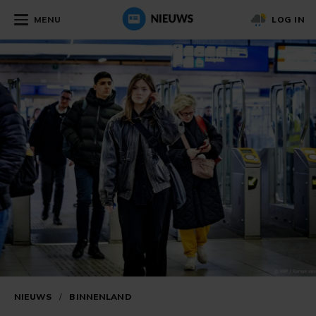
MENU
LOG IN
NIEUWS
/
BINNENLAND