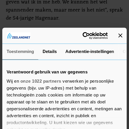
geven wat ik in me heb. We kunnen het wel
spannender maken, maar meer is het niet", sprak
de 54-jarige Hagenaar.
Afzijdig media
Orie hield zich de voorbije twee weken een beetje
Toestemming
Details
Advertentie-instellingen
Ov
afzijdig van de media. Dat wilde niet zeggen dat
hij de verhalen over het uitblijven van goud niet
meekreeg. "Soms irriteert het me wel eens. Ik heb
Verantwoord gebruik van uw gegevens
de vragen wel gehoord, hoor. Natuurlijk schiet
Wij en
onze 1022 partners
verwerken je persoonlijke
het wel eens door mijn hoofd dat ik hier nog geen
gegevens (bijv. uw IP-adres) met behulp van
goud had. Maar ik wil daar niet mee in mijn
technologieën zoals cookies om informatie op uw
apparaat op te slaan en te gebruiken met als doel
hoofd zitten. Doe ik dat wel, dan ben ik met
gepersonaliseerde advertenties en content, metingen aan
mezelf bezig en niet met die gasten."
advertenties en content, inzicht in publiek en
productontwikkeling. U kunt kiezen wie uw gegevens
Dat de rijders van de ploeg van Orie (Jumbo-