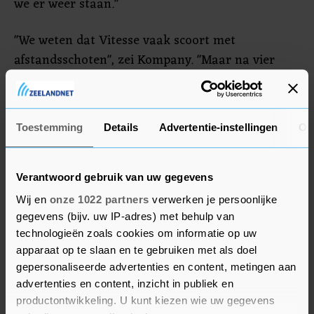
we er weer staan."
"We weten dat Vitesse vaak scoort met
afstandsschoten", zei Kompany. "Maar na vier
minuten komen we op achterstand door een
schot van buiten het strafschopgebied. Daarna
hebben we het niet meer recht kunnen zetten.
Toestemming
Details
Advertentie-instellingen
Ov
Dat is zonde. Maar het zat er gewoon niet echt in.
Vitesse is in mijn ogen ook geen topploeg. Maar
we konden het niveau niet aan."
Verantwoord gebruik van uw gegevens
Wij en
onze 1022 partners
verwerken je persoonlijke
gegevens (bijv. uw IP-adres) met behulp van
technologieën zoals cookies om informatie op uw
apparaat op te slaan en te gebruiken met als doel
gepersonaliseerde advertenties en content, metingen aan
advertenties en content, inzicht in publiek en
productontwikkeling. U kunt kiezen wie uw gegevens