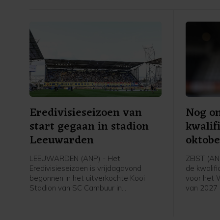
Eredivisieseizoen van
Nog o
start gegaan in stadion
kwalif
Leeuwarden
oktobe
LEEUWARDEN (ANP) - Het
ZEIST (ANP
Eredivisieseizoen is vrijdagavond
de kwalif
begonnen in het uitverkochte Kooi
voor het 
Stadion van SC Cambuur in
van 2027 
Leeuwarden. Het gepromoveerde
UEFA een 
Cambuur ontvangt Excelsior in het
van FIFA-c
twee jaar geleden geopende stadion.
van bonds