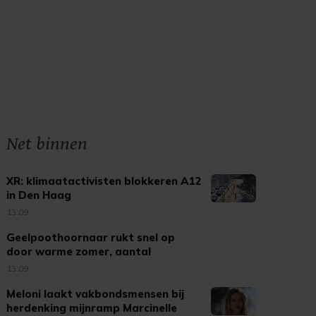
Net binnen
XR: klimaatactivisten blokkeren A12
in Den Haag
13:09
Geelpoothoornaar rukt snel op
door warme zomer, aantal
meldingen neemt toe
13:09
Meloni laakt vakbondsmensen bij
herdenking mijnramp Marcinelle