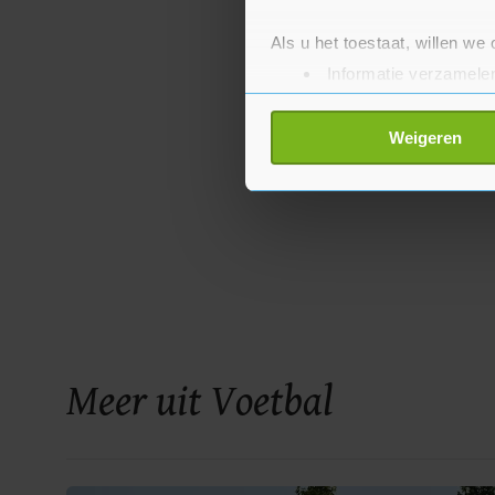
Als u het toestaat, willen we
Informatie verzamelen
Uw apparaat identific
Lees meer over hoe uw perso
Weigeren
toestemming op elk moment wi
Met cookies werkt onze websi
ons cookiebeleid bekijken en 
Meer uit Voetbal