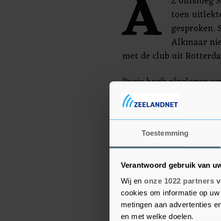
A
Z ontsloeg 
toen uitlekt
gesproken. S
Alkmaar nie
met de club uit Rotterd
Pusic heeft afgelopen we
belangstelling staat va
week een gesprek met de 
nederlaag van zijn ploeg
Toestemming
houden? We hebben afge
komende week nergens o
Verantwoord gebruik van u
Wij en
onze 1022 partners
v
cookies om informatie op uw 
metingen aan advertenties en
en met welke doelen.