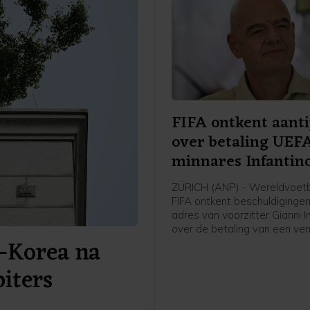
FIFA ontkent aanti
over betaling UEF
minnares Infantin
ZÜRICH (ANP) - Wereldvoet
FIFA ontkent beschuldiginge
adres van voorzitter Gianni I
over de betaling van een v
-Korea na
minnares van de Zwitser in zij
secretaris-generaal bij de E
biters
voetbalbond UEFA. De Britse
Telegraph meldde vrijdag da
vrouw een vertrekvergoedin