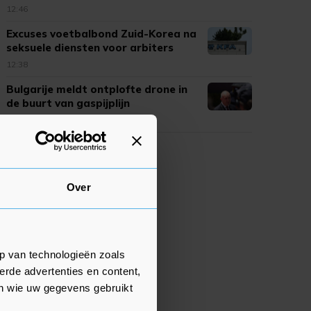
12:46
Excuses voetbalbond Zuid-Korea na
seksuele diensten voor arbiters
12:38
Bulgarije meldt ontplofte drone in
de buurt van gaspijplijn
12:33
Over
p van technologieën zoals
erde advertenties en content,
en wie uw gegevens gebruikt