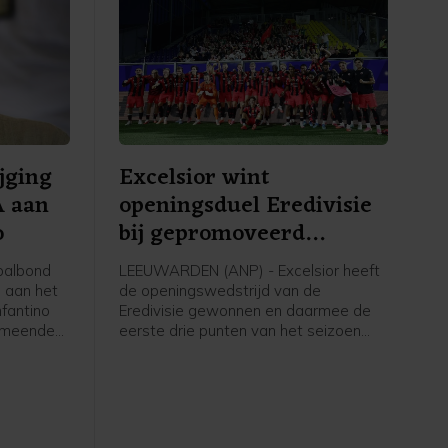
jging
Excelsior wint
A aan
openingsduel Eredivisie
o
bij gepromoveerd
Cambuur
balbond
LEEUWARDEN (ANP) - Excelsior heeft
n aan het
de openingswedstrijd van de
nfantino
Eredivisie gewonnen en daarmee de
ermeende
eerste drie punten van het seizoen
n tijd als
gepakt. Op bezoek bij het
uropese
gepromoveerde SC Cambuur in
 krant The
Leeuwarden wonnen de
t de
Rotterdammers met 4-0.
g had