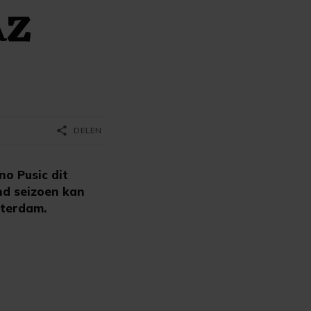
AZ
share
DELEN
no Pusic dit
end seizoen kan
tterdam.