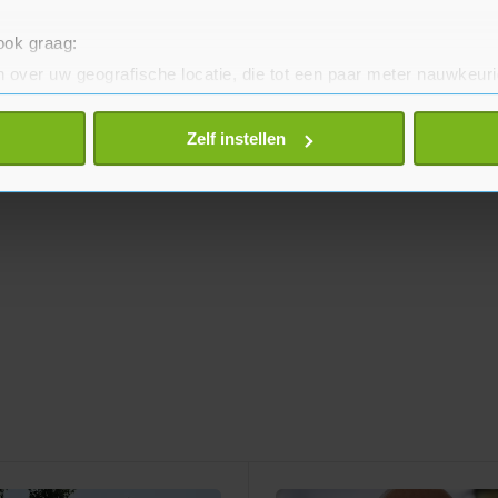
 ook graag:
 over uw geografische locatie, die tot een paar meter nauwkeuri
eren door het actief te scannen op specifieke eigenschappen (fing
onlijke gegevens worden verwerkt en stel uw voorkeuren in he
Zelf instellen
jzigen of intrekken in de Cookieverklaring.
te beter en wordt jouw bezoek makkelijker en persoonlijker. O
je gemaakte keuze altijd wijzigen of intrekken.