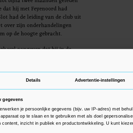
Slot bijna twee maanden geleden
e dat hij met Feyenoord had
lot had de leiding van de club uit
t over zijn onderhandelingen
am op de hoogte gebracht.
ek wel aangeven dat hij in de
n Feyenoord. "Hij heeft komende
directie", vertelde Jansen na de
 tegen Ajax (0-3). "Of ik hem wil
Details
Advertentie-instellingen
sproken om tot het gesprek van
p te reageren."
w gegevens
erwerken je persoonlijke gegevens (bijv. uw IP-adres) met behul
apparaat op te slaan en te gebruiken met als doel gepersonalise
 content, inzicht in publiek en productontwikkeling. U kunt kiez