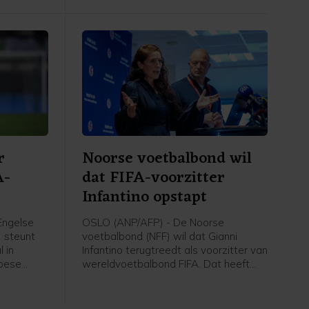
affaire
bond
r
Noorse voetbalbond wil
A-
dat FIFA-voorzitter
Infantino opstapt
Engelse
OSLO (ANP/AFP) - De Noorse
) steunt
voetbalbond (NFF) wil dat Gianni
 in
Infantino terugtreedt als voorzitter van
opese
wereldvoetbalbond FIFA. Dat heeft
ies.
voorzitter Lise Klaveness, al jaren een
er van
van de felste critici van de FIFA-baas,
et van de
gezegd na een bijeenkomst van de