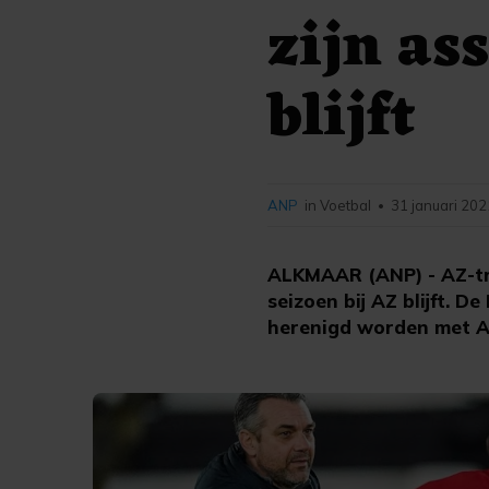
zijn as
blijft
ANP
in Voetbal
31 januari 202
•
ALKMAAR (ANP) - AZ-trai
seizoen bij AZ blijft. 
herenigd worden met Ar