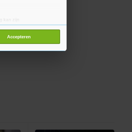
g kan zijn
erprinting)
t
detailgedeelte
in. U kunt uw
Accepteren
p onze cookiepagina kun je