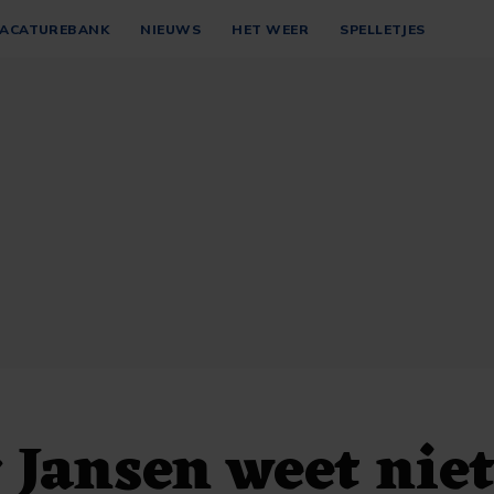
ACATUREBANK
NIEUWS
HET WEER
SPELLETJES
 Jansen weet niet