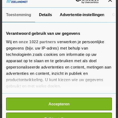
supporters.
Toestemming
Details
Advertentie-instellingen
Ov
Verantwoord gebruik van uw gegevens
Wij en
onze 1022 partners
verwerken je persoonlijke
gegevens (bijv. uw IP-adres) met behulp van
technologieën zoals cookies om informatie op uw
apparaat op te slaan en te gebruiken met als doel
gepersonaliseerde advertenties en content, metingen aan
advertenties en content, inzicht in publiek en
productontwikkeling. U kunt kiezen wie uw gegevens
gebruikt en met welke doelen.
Als u het toestaat, willen we ook graag:
Accepteren
Informatie verzamelen over uw geografische
locatie, die tot een paar meter nauwkeurig kan zijn