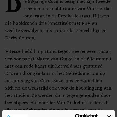
D
e 53-jarige Cocu is bezig met zijn tweede
seizoen als hoofdtrainer van Vitesse, dat
onderaan in de Eredivisie staat. Hij won
als hoofdcoach drie landstitels met PSV en
werkte vervolgens als trainer bij Fenerbahçe en
Derby County.
Vitesse hield lang stand tegen Heerenveen, maar
verloor nadat Marco van Ginkel in de 69e minuut
met een rode kaart uit het veld was gestuurd.
Daarna drongen fans in het Gelredome aan op
het ontslag van Cocu. Boze fans verzamelden
zich na de wedstrijd ook voor de hoofdingang van
het stadion. Ze werden daar tegengehouden door
beveiligers. Aanvoerder Van Ginkel en technisch
directeur Schmedes gingen in gesprek met de