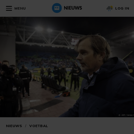
MENU
LOG IN
NIEUWS
/
VOETBAL