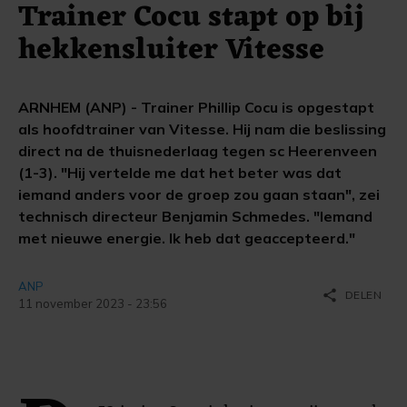
Trainer Cocu stapt op bij
hekkensluiter Vitesse
ARNHEM (ANP) - Trainer Phillip Cocu is opgestapt
als hoofdtrainer van Vitesse. Hij nam die beslissing
direct na de thuisnederlaag tegen sc Heerenveen
(1-3). "Hij vertelde me dat het beter was dat
iemand anders voor de groep zou gaan staan", zei
technisch directeur Benjamin Schmedes. "Iemand
met nieuwe energie. Ik heb dat geaccepteerd."
ANP
share
DELEN
11 november 2023 - 23:56