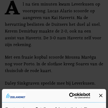
A
l na tien minuten kwam Leverkusen op
voorsprong. Lucas Alario scoorde op
aangeven van Kai Havertz. Na de
hervatting beslisten de Duitsers het duel al snel.
Kerem Demirbay maakte de 2-0, ook na een
assist van Havertz. De 3-0 nam Havertz zelf voor
zijn rekening.
Met een fraaie kopbal scoorde Moussa Maréga
nog voor Porto. In de slotfase kreeg Soares van de
thuisclub de rode kaart.
Daley Sinkgraven speelde mee bij Leverkusen.