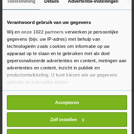
Toestemming
Details
Advertentie-instellingen
Ov
Verantwoord gebruik van uw gegevens
Wij en
onze 1022 partners
verwerken je persoonlijke
gegevens (bijv. uw IP-adres) met behulp van
technologieën zoals cookies om informatie op uw
apparaat op te slaan en te gebruiken met als doel
gepersonaliseerde advertenties en content, metingen aan
advertenties en content, inzicht in publiek en
productontwikkeling. U kunt kiezen wie uw gegevens
gebruikt en met welke doelen.
Als u het toestaat, willen we ook graag:
Meer uit Voetbal
Accepteren
Informatie verzamelen over uw geografische
locatie, die tot een paar meter nauwkeurig kan zijn
Uw apparaat identificeren door het actief te
Zelf instellen
PSV neemt Servische linksachter
scannen op specifieke eigenschappen (fingerprinting)
Kostić over van Juventus