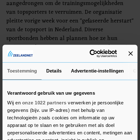
aangedrongen om de trainingsmogelijkheden
van topsporters te verruimen. De organisatie
pleitte vorige week voor een "gefaseerde herstart"
van de topsport in Nederland. Diverse
sportbonden hebben al plannen hoe ze hun
trainingen kunnen vormgeven met inachtneming
van de voorzorgsmaatregelen, zoals 1,5 meter
afstand bewaren.
Toestemming
Details
Advertentie-instellingen
Ov
Vrijwel alle atleten zitten thuis en kunnen daar
slechts aangepast trainen. De Olympische Spelen
Verantwoord gebruik van uw gegevens
van Tokio zijn vanwege de pandemie met een
Wij en
onze 1022 partners
verwerken je persoonlijke
jaar uitgesteld, naar de zomer van volgend jaar.
gegevens (bijv. uw IP-adres) met behulp van
technologieën zoals cookies om informatie op uw
apparaat op te slaan en te gebruiken met als doel
gepersonaliseerde advertenties en content, metingen aan