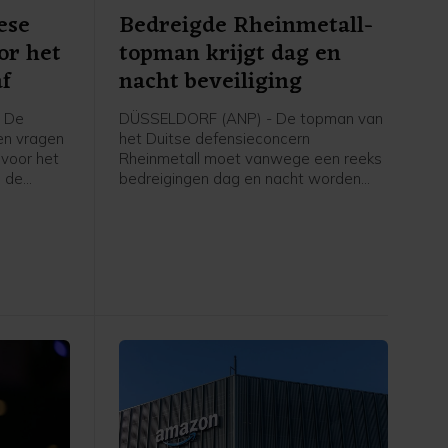
ese
Bedreigde Rheinmetall-
or het
topman krijgt dag en
af
nacht beveiliging
- De
DÜSSELDORF (ANP) - De topman van
ten vragen
het Duitse defensieconcern
i voor het
Rheinmetall moet vanwege een reeks
n de
bedreigingen dag en nacht worden
egen.
beveiligd. Toch weigert Armin
eken dat
Papperger zich te laten intimideren,
lg van de
heeft hij gezegd in een zondag
 Hormuz
gepubliceerd interview met het Duitse
persbureau dpa. "Dit werk moet nu
eenmaal gebeuren, en wie de druk niet
aankan, hoort niet thuis in deze
functie."