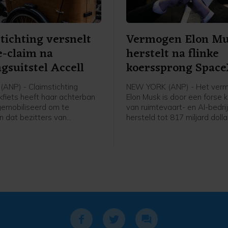
tichting versnelt
Vermogen Elon M
-claim na
herstelt na flinke
ngsuitstel Accell
koerssprong Spac
ANP) - Claimstichting
NEW YORK (ANP) - Het ver
kfiets heeft haar achterban
Elon Musk is door een forse 
gemobiliseerd om te
van ruimtevaart- en AI-bedr
 dat bezitters van
hersteld tot 817 miljard dolla
ijke Babboe-fietsen geen
heeft persbureau Bloomberg 
ie meer kunnen krijgen bij
in zijn Billionaires Index. Om
jk faillissement van
dat ongeveer 707 miljard eur
ederbedrijf Accell. De
rikant, tevens eigenaar van
 Batavus en Sparta, kreeg
uitstel van betaling van de
o'n surseance is vaak een
voor een bankroet.