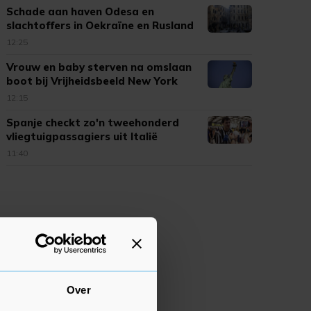
Schade aan haven Odesa en
slachtoffers in Oekraïne en Rusland
12:25
Vrouw en baby sterven na omslaan
boot bij Vrijheidsbeeld New York
12:15
Spanje checkt zo'n tweehonderd
vliegtuigpassagiers uit Italië
11:40
Over