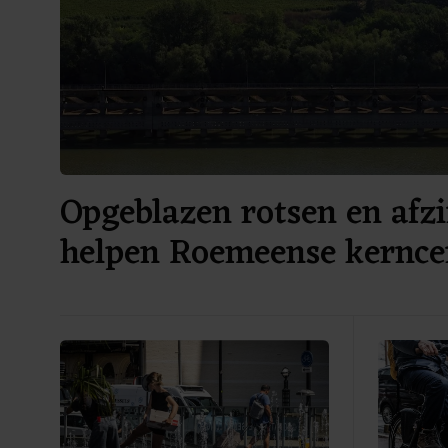
Opgeblazen rotsen en af
helpen Roemeense kernce