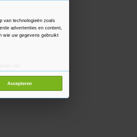
p van technologieën zoals
erde advertenties en content,
en wie uw gegevens gebruikt
g kan zijn
erprinting)
t
detailgedeelte
in. U kunt uw
Accepteren
p onze cookiepagina kun je