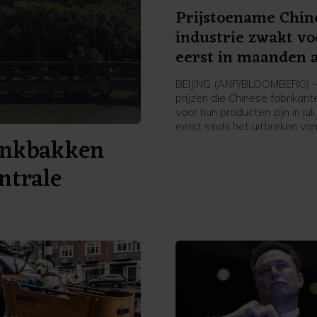
Prijstoename Chin
industrie zwakt vo
eerst in maanden 
BEIJING (ANP/BLOOMBERG) 
prijzen die Chinese fabrikan
voor hun producten zijn in jul
eerst sinds het uitbreken va
zinkbakken
Iranoorlog minder hard gest
Volgens kenners is dit een t
ntrale
de kostenstijgingen als gevo
blokkade van de Straat van
beginnen af te nemen.