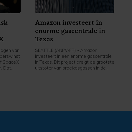
usk
Amazon investeert in
enorme gascentrale in
eX
Texas
mogen van
SEATTLE (ANP/AFP) - Amazon
koerswinst
investeert in een enorme gascentrale
ijf SpaceX
in Texas. Dit project dreigt de grootste
r. Dat
uitstoter van broeikasgassen in de
becijferd
Verenigde Staten te worden. Het
gerekend is
techconcern heeft de extra energie
o.
nodig om meer te kunnen doen met
kunstmatige intelligentie, wat heel
veel rekenkracht vergt.