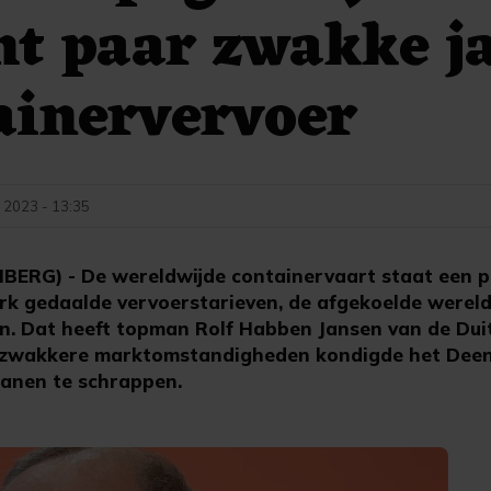
t paar zwakke j
ainervervoer
 2023 - 13:35
G) - De wereldwijde containervaart staat een p
rk gedaalde vervoerstarieven, de afgekoelde werel
n. Dat heeft topman Rolf Habben Jansen van de Duit
e zwakkere marktomstandigheden kondigde het Dee
banen te schrappen.