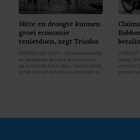
Hitte en droogte kunnen
Claims
groei economie
Babboe
tenietdoen, zegt Triodos
betali
DRIEBERGEN (ANP) - De extreme hitte
UTRECHT (
en langdurige droogte in Europa kan
Veilige Ba
de economie hard raken. Triodos Bank
versneld 
schat dat het extreme zomerweer er
voorkomen
zelfs voor kan zorgen dat de eerder
ondeugdel
voorspelde economische groei voor
compensat
dit jaar volledig teniet wordt gedaan.
een mogeli
Babboe-mo
fietsenfab
de merken
woensdag 
rechter. Z
voorbode 