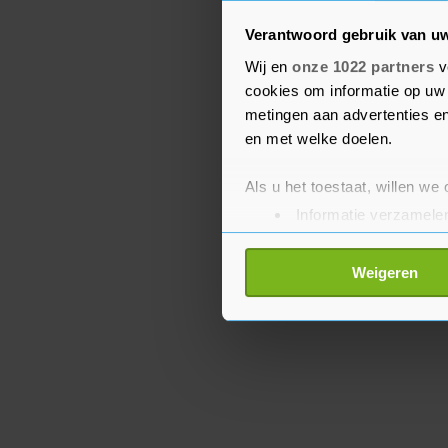
In 2021 en 2022 werden
door containervervoerde
Verantwoord gebruik van u
consumptiegoederen tij
Wij en
onze 1022 partners
v
cookies om informatie op uw 
sterke vraag zorgde in 
metingen aan advertenties en
aanbod van vrachtschepe
en met welke doelen.
transportprijzen.
Als u het toestaat, willen we
Informatie verzamelen
Uw apparaat identific
Lees meer over hoe uw perso
Weigeren
toestemming op elk moment wi
Met cookies werkt onze websi
ons cookiebeleid bekijken en 