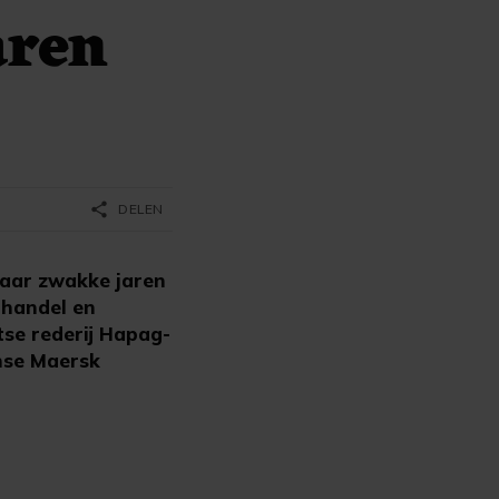
aren
share
DELEN
aar zwakke jaren
dhandel en
se rederij Hapag-
nse Maersk