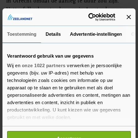
in Utrecht omdat de aanleg te duur zou zijn.
Vattenfall schrapte plannen in Amsterdam voor
de aansluiting van 7000 tot 15.000 woningen op
warmtenetten. De energieleverancier vreesde dat
de kosten daarvan zo hoog zouden uitvallen dat
Toestemming
Details
Advertentie-instellingen
Ov
het onmogelijk is betaalbare tarieven te rekenen
zonder daar zelf verliezen op te lijden.
Verantwoord gebruik van uw gegevens
Wij en
onze 1022 partners
verwerken je persoonlijke
Verder meldde EBN dat plannen voor
gegevens (bijv. uw IP-adres) met behulp van
waterstofprojecten nog nauwelijks worden
technologieën zoals cookies om informatie op uw
uitgevoerd. Van Hoogstraten wijt dit aan
apparaat op te slaan en te gebruiken met als doel
onduidelijk beleid rond waterstof. "Waterstof is
gepersonaliseerde advertenties en content, metingen aan
een ontzettend belangrijke energiedrager, maar
advertenties en content, inzicht in publiek en
het kabinet maakt niet duidelijk welke ambities
productontwikkeling. U kunt kiezen wie uw gegevens
gebruikt en met welke doelen.
het wil realiseren. Als we de industrie in
Nederland willen houden, hebben we op grote
Als u het toestaat, willen we ook graag:
schaal betaalbare waterstof nodig." Volgens EBN