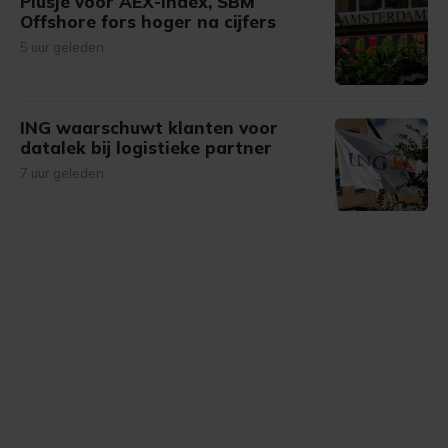
Plusje voor AEX-index, SBM
Offshore fors hoger na cijfers
5 uur geleden
ING waarschuwt klanten voor
datalek bij logistieke partner
7 uur geleden