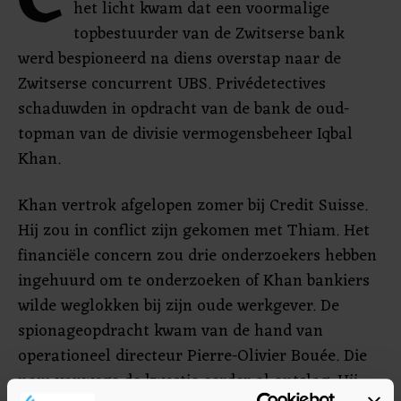
C
het licht kwam dat een voormalige
topbestuurder van de Zwitserse bank
werd bespioneerd na diens overstap naar de
Zwitserse concurrent UBS. Privédetectives
schaduwden in opdracht van de bank de oud-
topman van de divisie vermogensbeheer Iqbal
Khan.
Khan vertrok afgelopen zomer bij Credit Suisse.
Hij zou in conflict zijn gekomen met Thiam. Het
financiële concern zou drie onderzoekers hebben
ingehuurd om te onderzoeken of Khan bankiers
wilde weglokken bij zijn oude werkgever. De
spionageopdracht kwam van de hand van
operationeel directeur Pierre-Olivier Bouée. Die
nam vanwege de kwestie eerder al ontslag. Hij