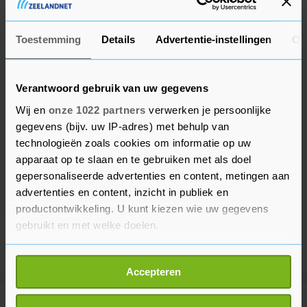
zou op eigen houtje hebben gehandeld.
Toestemming
Details
Advertentie-instellingen
Ov
Verantwoord gebruik van uw gegevens
Wij en
onze 1022 partners
verwerken je persoonlijke
gegevens (bijv. uw IP-adres) met behulp van
technologieën zoals cookies om informatie op uw
apparaat op te slaan en te gebruiken met als doel
gepersonaliseerde advertenties en content, metingen aan
advertenties en content, inzicht in publiek en
productontwikkeling. U kunt kiezen wie uw gegevens
gebruikt en met welke doelen.
Als u het toestaat, willen we ook graag:
Accepteren
Informatie verzamelen over uw geografische
locatie, die tot een paar meter nauwkeurig kan zijn