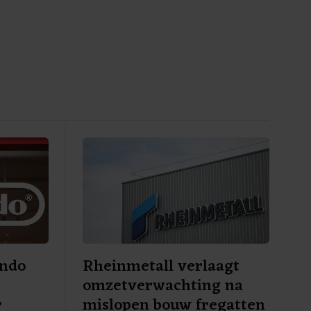
endo
Rheinmetall verlaagt
omzetverwachting na
r
mislopen bouw fregatten