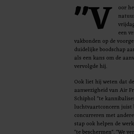
"V
oor he
natuur
vrijda
een vr
vakbonden op de voorg
duidelijke boodschap aa
als een kans om de aanw
vervolgde hij.
Ook liet hij weten dat d
aanwezigheid van Air Fr
Schiphol "te kannibalis
luchtvaartconcern juist 
concurreren met andere
stap ook helpen de werk
"te beschermen". "We ve