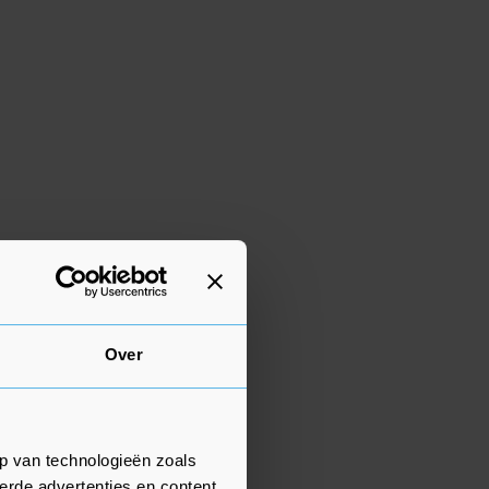
Over
p van technologieën zoals
erde advertenties en content,