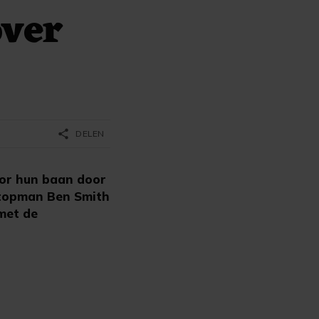
over
share
DELEN
oor hun baan door
 topman Ben Smith
 met de