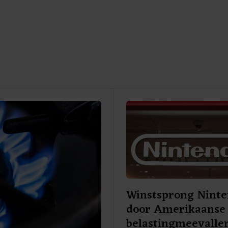
Winstsprong Nint
door Amerikaanse
belastingmeevalle