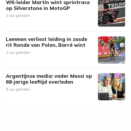
WK-leider Martín wint sprintrace
op Silverstone in MotoGP
2 uur geleden
Lemmen verliest leiding in zesde
rit Ronde van Polen, Barré wint
2 uur geleden
Argentijnse media: vader Messi op
68-jarige leeftijd overleden
4 uur geleden