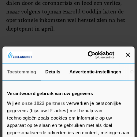
dalen door de coronacrisis en leed een verlies,
maar volgens topman Harold Goddijn laten de
operationele inkomsten wel herstel zien na het
dieptepunt in april.
Tie Kinetix
Op de lokale markt steeg Tie Kinetix 5,8 procent.
Het softwarebedrijf heeft vooralsnog weinig last
Toestemming
Details
Advertentie-instellingen
Ov
van de crisis. De vraag naar diensten en de
orderinstroom blijven zich volgens het bedrijf
naar verwachting ontwikkelen. Wel is met een
Verantwoord gebruik van uw gegevens
aantal klanten, die wel last hebben van de
Wij en
onze 1022 partners
verwerken je persoonlijke
coronamaatregelen, een verlenging van de
gegevens (bijv. uw IP-adres) met behulp van
technologieën zoals cookies om informatie op uw
betalingstermijn of een andere regeling
apparaat op te slaan en te gebruiken met als doel
getroffen.
gepersonaliseerde advertenties en content, metingen aan