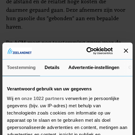
de afstand en de relatief hoge kosten die
daarmee gepaard gaan. Deze afnemers zijn voor
hun gasolie dus "gebonden" aan een bepaalde
haven.
De ACM moet nog toestemming geven voor de
overname. Als het onderzoek uitwijst dat de
concurrentie daadwerkelijk in het geding is, kan
de toezichthouder de overname verbieden. Ook
Toestemming
Details
Advertentie-instellingen
Ov
kan de ACM bepaalde voorwaarden stellen
waaraan moet worden voldaan. Soms mag een
Verantwoord gebruik van uw gegevens
deal alleen doorgaan als bedrijven bepaalde
Wij en
onze 1022 partners
verwerken je persoonlijke
onderdelen afstoten.
gegevens (bijv. uw IP-adres) met behulp van
technologieën zoals cookies om informatie op uw
apparaat op te slaan en te gebruiken met als doel
gepersonaliseerde advertenties en content, metingen aan
advertenties en content, inzicht in publiek en