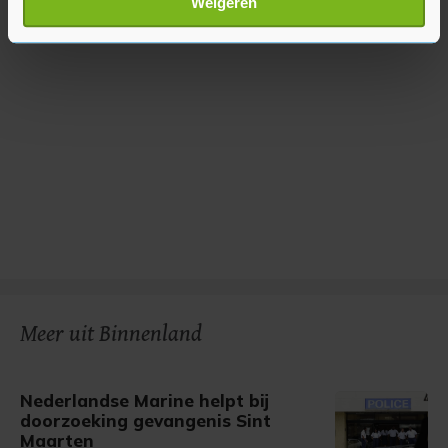
Weigeren
verwerkt en stel uw voorkeuren in het
detailgedeelte
in.
U kunt uw toestemming op elk moment wijzigen of
intrekken in de Cookieverklaring.
Met cookies werkt onze website beter en wordt jouw
bezoek makkelijker en persoonlijker. Op
onze cookiepagina kun je ons cookiebeleid bekijken en je
gemaakte keuze altijd wijzigen of intrekken.
Meer uit Binnenland
Nederlandse Marine helpt bij
doorzoeking gevangenis Sint
Maarten