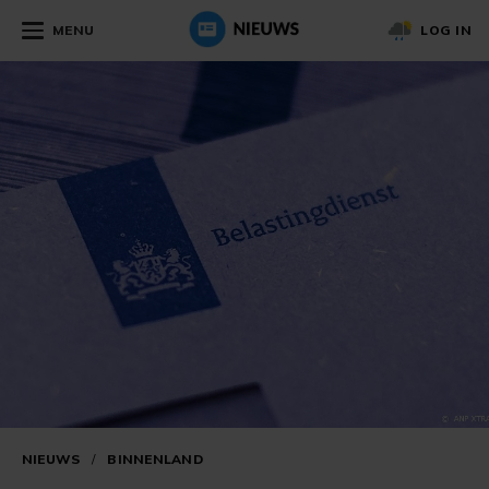
MENU
LOG IN
NIEUWS
/
BINNENLAND