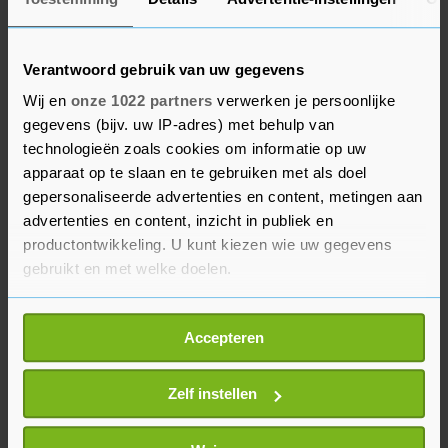
moet aantonen of gedupeerde 'toeslaggezinnen'
een grotere kans hadden om te maken te krijgen
met een kinderbeschermingsmaatregel (met of
Verantwoord gebruik van uw gegevens
zonder een uithuisplaatsing) dan niet-
Wij en
onze 1022 partners
verwerken je persoonlijke
gedupeerde gezinnen, met zo veel mogelijk
gegevens (bijv. uw IP-adres) met behulp van
overeenkomstige kenmerken en
technologieën zoals cookies om informatie op uw
omstandigheden.
apparaat op te slaan en te gebruiken met als doel
gepersonaliseerde advertenties en content, metingen aan
In de toeslagenaffaire werden tienduizenden
advertenties en content, inzicht in publiek en
ouders vanaf 2005 ten onrechte verdacht van
productontwikkeling. U kunt kiezen wie uw gegevens
gebruikt en met welke doelen.
fraude met kinderopvangtoeslag. Zij kwamen in
financiële problemen omdat zij veel geld moesten
Als u het toestaat, willen we ook graag:
terugbetalen aan de Belastingdienst.
Accepteren
Informatie verzamelen over uw geografische
locatie, die tot een paar meter nauwkeurig kan zijn
Uw apparaat identificeren door het actief te
Zelf instellen
scannen op specifieke eigenschappen (fingerprinting)
Lees meer over hoe uw persoonlijke gegevens worden