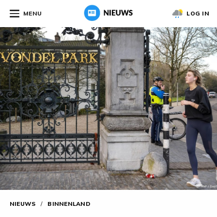
MENU
LOG IN
NIEUWS
/
BINNENLAND