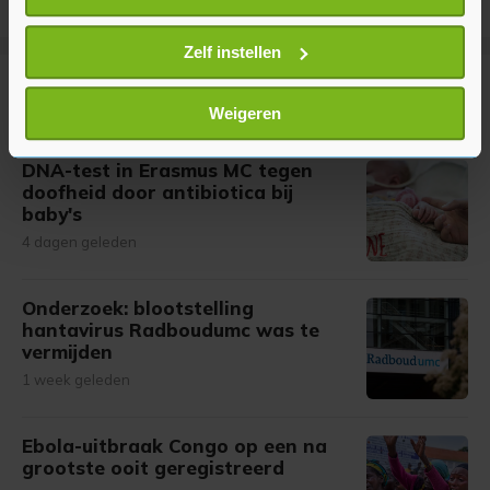
locatie, die tot een paar meter nauwkeurig kan zijn
Uw apparaat identificeren door het actief te
Zelf instellen
scannen op specifieke eigenschappen (fingerprinting)
Meer uit Gezond
Lees meer over hoe uw persoonlijke gegevens worden
Weigeren
verwerkt en stel uw voorkeuren in het
detailgedeelte
in.
U kunt uw toestemming op elk moment wijzigen of
DNA-test in Erasmus MC tegen
intrekken in de Cookieverklaring.
doofheid door antibiotica bij
baby's
Met cookies werkt onze website beter en wordt jouw
4 dagen geleden
bezoek makkelijker en persoonlijker. Op
onze cookiepagina kun je ons cookiebeleid bekijken en je
Onderzoek: blootstelling
gemaakte keuze altijd wijzigen of intrekken.
hantavirus Radboudumc was te
vermijden
1 week geleden
Ebola-uitbraak Congo op een na
grootste ooit geregistreerd