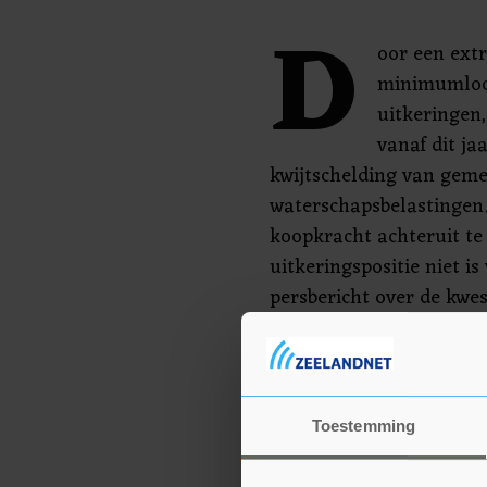
D
oor een extr
minimumloo
uitkeringen
vanaf dit j
kwijtschelding van geme
waterschapsbelastingen. 
koopkracht achteruit te
uitkeringspositie niet is
persbericht over de kwe
en de Nationale Ombuds
"onbedoelde effect van
het kabinet".
Toestemming
Schouten heeft aan gem
gevraagd om voor de gro