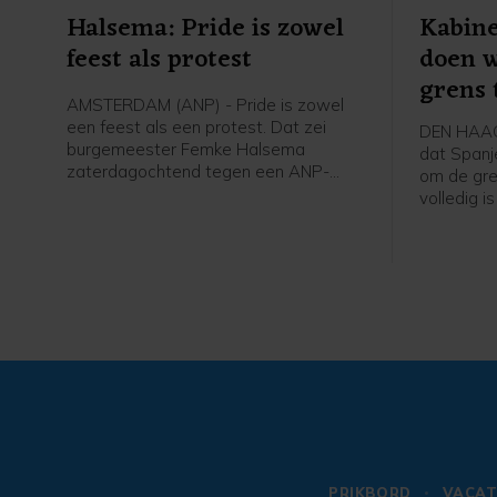
Halsema: Pride is zowel
Kabine
feest als protest
doen w
grens
AMSTERDAM (ANP) - Pride is zowel
een feest als een protest. Dat zei
DEN HAAG 
burgemeester Femke Halsema
dat Spanj
zaterdagochtend tegen een ANP-
om de gre
verslaggever voorafgaand aan de
volledig i
Canal Parade.
bescherme
buitenlan
X. Binnen
migranten
zwemmend 
hekken te
PRIKBORD
VACAT