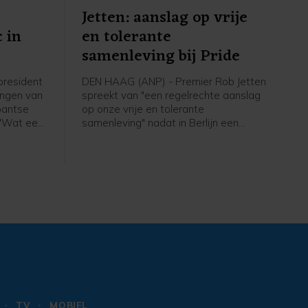
Jetten: aanslag op vrije
 in
en tolerante
samenleving bij Pride
president
DEN HAAG (ANP) - Premier Rob Jetten
ingen van
spreekt van "een regelrechte aanslag
bantse
op onze vrije en tolerante
 "Wat een
samenleving" nadat in Berlijn een
remier in
automobilist is ingereden op een
 werden
menigte tijdens de Pride. In een
en auto's
bericht op X heeft hij het over een
 komst
"afschuwelijke daad van agressie".
 in het
Den Bosch
TV
MOBIEL