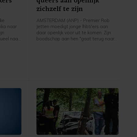
kers
queers aan openlijk
g
zichzelf te zijn
ie
AMSTERDAM (ANP) - Premier Rob
kko naar
Jetten moedigt jonge lhbti'ers aan
jn
daar openlijk voor uit te komen. Zijn
ueel naar
boodschap aan hen "gaat terug naar
an te
mijn eigen ervaring toen ik 15, 16 was
rd naar
en dacht: o mijn hemel, ga ik ooit
 Bart van
openlijk mezelf durven zijn. Het ís
e Tweede
spannend, maar het wordt eigenlijk
ter is er
alleen maar beter zodra je die stap
vanuit
hebt durven zetten. En dat geldt
je of een
eigenlijk ook nog steeds anno 2026 in
Nederland", zei hij tegen een ANP-
verslaggever.