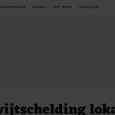
ACATUREBANK
NIEUWS
HET WEER
SPELLETJES
ijtschelding lok