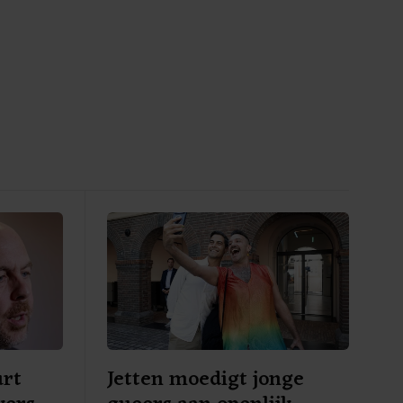
urt
Jetten moedigt jonge