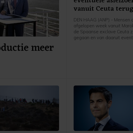
eventuele asielzoe
vanuit Ceuta teru
DEN HAAG (ANP) - Mensen d
afgelopen week vanuit Maro
de Spaanse exclave Ceuta zi
gegaan en van daaruit event
oductie meer
Nederland komen om asiel a
vragen, worden teruggestuu
Spanje, schrijft asielminister
den Brink in een brief aan d
Kamer. Volgens de CDA-minis
voor zover bekend niemand 
Ceuta doorgereisd naar Span
ander land.