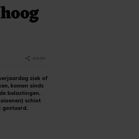
 hoog
share
DELEN
erjaardag ziek of
ken, komen sinds
de belastingen.
sioenen) schiet
t gestuurd.