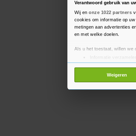
Verantwoord gebruik van u
belastingen over te gaa
gevallen geldt kwijtschel
Wij en
onze 1022 partners
v
cookies om informatie op uw 
iemand over vermogen b
metingen aan advertenties en
een structurele oplossin
en met welke doelen.
Als u het toestaat, willen we
Informatie verzamelen
Uw apparaat identific
Lees meer over hoe uw perso
Weigeren
toestemming op elk moment wi
Met cookies werkt onze websi
ons cookiebeleid bekijken en 