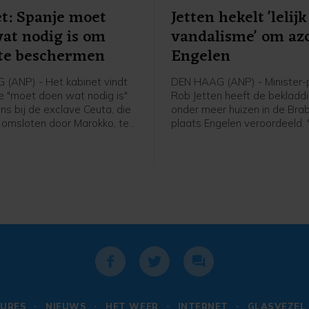
t: Spanje moet
Jetten hekelt 'lelijk
at nodig is om
vandalisme' om azc
 te beschermen
Engelen
(ANP) - Het kabinet vindt
DEN HAAG (ANP) - Minister-
e "moet doen wat nodig is"
Rob Jetten heeft de bekladd
ns bij de exclave Ceuta, die
onder meer huizen in de Bra
s omsloten door Marokko, te
plaats Engelen veroordeeld.
n. Dat schrijft
lelijk vandalisme", aldus de p
dminister Tom Berendsen op
een bericht op X. In Engelen
 24 uur drongen bijna 50.000
eerder deze week woningen 
 Ceuta binnen, bijvoorbeeld
beklad met leuzen tegen de
via de zee of door over
van een asielzoekerscentrum
 klimmen.
dorp, dat bij de gemeente 
hoort.
URES
NIEUWS
HET WEER
INTERNET
GLASVEZEL