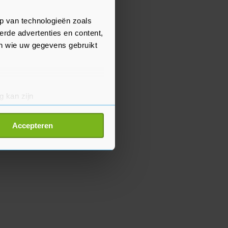
p van technologieën zoals
erde advertenties en content,
en wie uw gegevens gebruikt
g kan zijn
erprinting)
t
detailgedeelte
in. U kunt uw
Accepteren
p onze cookiepagina kun je