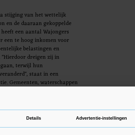
a stijging van het wettelijk
n en de daaraan gekoppelde
, heeft een aantal Wajongers
aar een te hoog inkomen voor
entelijke belastingen en
"Hierdoor dreigen zij in
 gaan, terwijl hun
 veranderd", staat in een
stie. Gemeenten, waterschappen
man trokken aan de bel over dit
 de koopkrachtmaatregelen van
Details
Advertentie-instellingen
eenten en waterschappen
ep niet tot invordering van deze