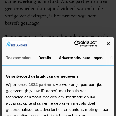
samenwerking is mislukt. Als de partijen samen
groter worden dan zij individueel waren bij de
vorige verkiezingen, is het project wat hem
betreft geslaagd.
Timmermans richt zijn pijlen ook opnieuw op de
VVD. Hij verwijt de liberalen dat die "weigeren
rekenschap af te leggen voor wat er fout is
gegaan" in de periode van dertien jaar waarin zij
Toestemming
Details
Advertentie-instellingen
Ov
onafgebroken als grootste partij aan de macht
zijn geweest, met name in het schandaal met de
Verantwoord gebruik van uw gegevens
kinderopvangtoeslag en rond de gaswinning in
Wij en
onze 1022 partners
verwerken je persoonlijke
Groningen.
gegevens (bijv. uw IP-adres) met behulp van
technologieën zoals cookies om informatie op uw
apparaat op te slaan en te gebruiken met als doel
gepersonaliseerde advertenties en content, metingen aan
advertenties en content, inzicht in publiek en