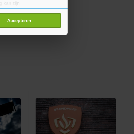
g kan zijn
erprinting)
t
detailgedeelte
in. U kunt uw
Accepteren
p onze cookiepagina kun je