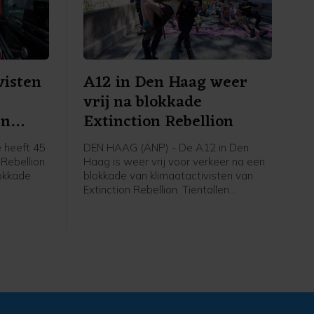
visten
A12 in Den Haag weer
vrij na blokkade
en
Extinction Rebellion
 heeft 45
DEN HAAG (ANP) - De A12 in Den
 Rebellion
Haag is weer vrij voor verkeer na een
okkade
blokkade van klimaatactivisten van
Extinction Rebellion. Tientallen
t nog vast
betogers gingen rond het middaguur
gent,
de snelweg op, waardoor de rijbaan
 zijn weer
de stad uit niet meer toegankelijk was.
an de rand
Op last van de burgemeester heeft de
politie de actievoerders er rond 14.00
uur vanaf gehaald. Inmiddels is de weg
weer open, zegt een
politiewoordvoerder.