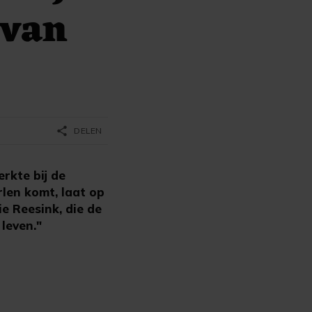
 van
share
DELEN
rkte bij de
rlen komt, laat op
ie Reesink, die de
leven."