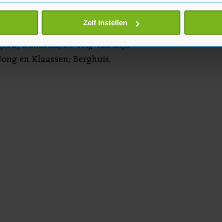
gava Stadion in Riga begint om
eren door het actief te scannen op specifieke eigenschappen (fing
jd.
onlijke gegevens worden verwerkt en stel uw voorkeuren in he
Zelf instellen
jzigen of intrekken in de Cookieverklaring.
jlow; Dumfries, De Vrij, Van Dijk
te beter en wordt jouw bezoek makkelijker en persoonlijker. O
 Jong en Klaassen; Berghuis,
je gemaakte keuze altijd wijzigen of intrekken.