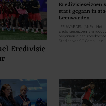
Eredivisieseizoen 
start gegaan in st
Leeuwarden
LEEUWARDEN (ANP) - Het
Eredivisieseizoen is vrijdag
begonnen in het uitverkochte
Stadion van SC Cambuur in
el Eredivisie
Leeuwarden. Het gepromov
Cambuur ontvangt Excelsior 
ur
twee jaar geleden geopende