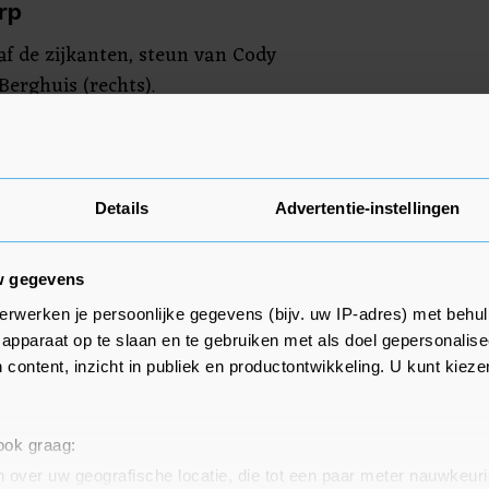
rp
af de zijkanten, steun van Cody
Berghuis (rechts).
aassen, Gravenberch, Luuk de
aan op scherp en zijn bij een
or het volgende WK-
Details
Advertentie-instellingen
ag in Rotterdam tegen Gibraltar.
w gegevens
erwerken je persoonlijke gegevens (bijv. uw IP-adres) met behul
apparaat op te slaan en te gebruiken met als doel gepersonalise
oep G van de kwalificatie met 13
 content, inzicht in publiek en productontwikkeling. U kunt kiez
oorwegen heeft ook 13 punten en
 11 punten. Turkije en Noorwegen
 Istanbul.
 ook graag:
 over uw geografische locatie, die tot een paar meter nauwkeuri