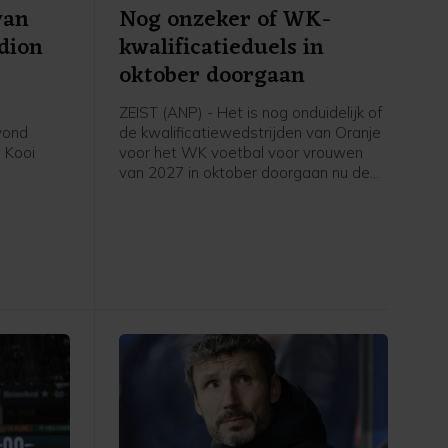
van
Nog onzeker of WK-
adion
kwalificatieduels in
oktober doorgaan
ZEIST (ANP) - Het is nog onduidelijk of
avond
de kwalificatiewedstrijden van Oranje
 Kooi
voor het WK voetbal voor vrouwen
van 2027 in oktober doorgaan nu de
eerde
UEFA een boycot heeft afgekondigd
in het
van FIFA-competities. Voor het elftal
 stadion.
van bondscoach Arjan Veurink staat
op 9 en 13 oktober een dubbele
ontmoeting met Hongarije op het
programma. Volgens de KNVB
onderzoekt de UEFA de komende tijd
of de duels door zullen gaan.