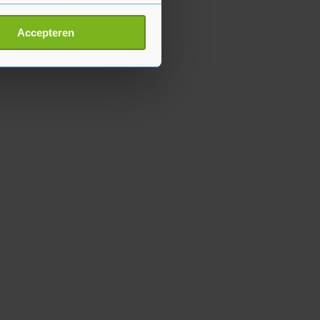
erprinting)
t
detailgedeelte
in. U kunt uw
Accepteren
p onze cookiepagina kun je