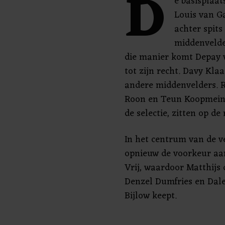
D
e basisplaat
Louis van G
achter spit
middenvelde
die manier komt Depay 
tot zijn recht. Davy Kla
andere middenvelders. 
Roon en Teun Koopmeine
de selectie, zitten op de
In het centrum van de v
opnieuw de voorkeur aan
Vrij, waardoor Matthijs d
Denzel Dumfries en Daley
Bijlow keept.