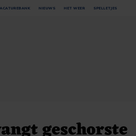
ACATUREBANK
NIEUWS
HET WEER
SPELLETJES
vangt geschorste