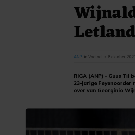
Wijnald
Letlan
ANP
in Voetbal
8 oktober 202
•
RIGA (ANP) - Guus Til b
23-jarige Feyenoorder n
over van Georginio Wij