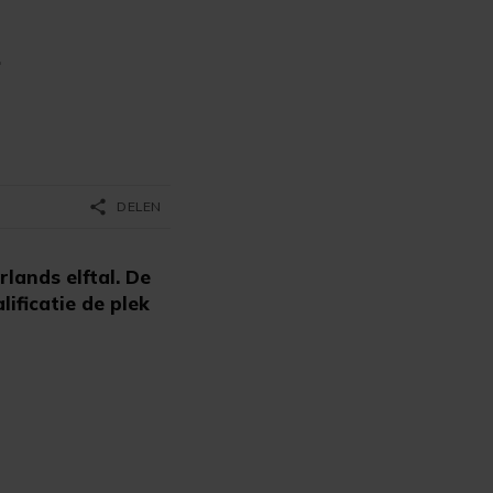
n
share
DELEN
rlands elftal. De
ificatie de plek