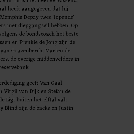
s van Til is niet heel verrassend.
aal heeft aangegeven dat hij
s Memphis Depay twee 'lopende'
rs met diepgang wil hebben. Op
volgens de bondscoach het beste
assen en Frenkie de Jong zijn de
Ryan Gravenberch, Marten de
rs, de overige middenvelders in
 reservebank.
erdediging geeft Van Gaal
 Virgil van Dijk en Stefan de
e Ligt buiten het elftal valt.
 Blind zijn de backs en Justin