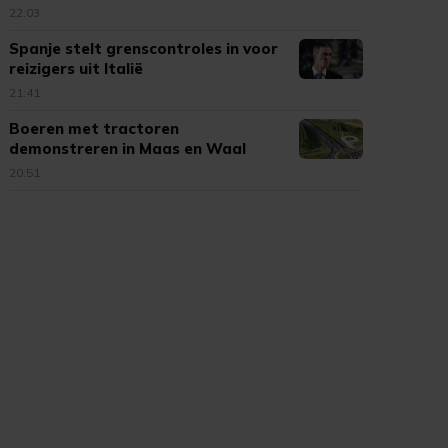
Cambuur
22:03
Spanje stelt grenscontroles in voor
reizigers uit Italië
21:41
Boeren met tractoren
demonstreren in Maas en Waal
20:51