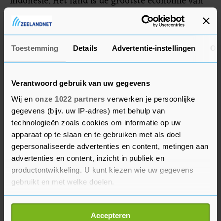
Indonesië. Het land is de grootste economie van
die regio. Het socialemediaplatform reageerde
niet op een verzoek om een reactie van
persbureau Reuters.
Toestemming
Details
Advertentie-instellingen
Ov
Verantwoord gebruik van uw gegevens
Wij en
onze 1022 partners
verwerken je persoonlijke
gegevens (bijv. uw IP-adres) met behulp van
technologieën zoals cookies om informatie op uw
apparaat op te slaan en te gebruiken met als doel
gepersonaliseerde advertenties en content, metingen aan
advertenties en content, inzicht in publiek en
productontwikkeling. U kunt kiezen wie uw gegevens
gebruikt en met welke doelen.
Als u het toestaat, willen we ook graag:
Accepteren
Informatie verzamelen over uw geografische