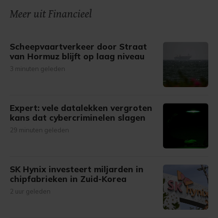
onze cookiepagina kun je ons cookiebeleid bekijken en je
Meer uit Financieel
gemaakte keuze altijd wijzigen of intrekken.
Scheepvaartverkeer door Straat
van Hormuz blijft op laag niveau
3 minuten geleden
Expert: vele datalekken vergroten
kans dat cybercriminelen slagen
29 minuten geleden
SK Hynix investeert miljarden in
chipfabrieken in Zuid-Korea
2 uur geleden