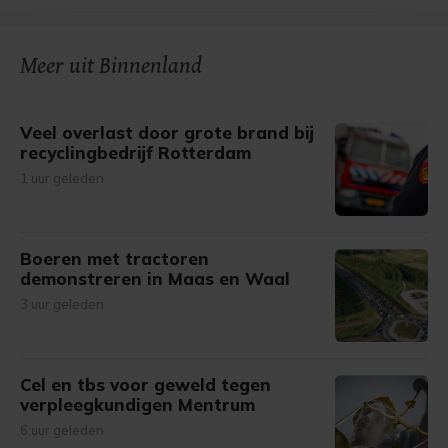
bezoek makkelijker en persoonlijker. Op
onze cookiepagina kun je ons cookiebeleid bekijken en je
gemaakte keuze altijd wijzigen of intrekken.
Meer uit Binnenland
Veel overlast door grote brand bij
recyclingbedrijf Rotterdam
1 uur geleden
Boeren met tractoren
demonstreren in Maas en Waal
3 uur geleden
Cel en tbs voor geweld tegen
verpleegkundigen Mentrum
6 uur geleden