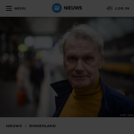
MENU
LOG IN
NIEUWS
/
BINNENLAND