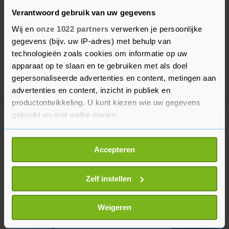
Verantwoord gebruik van uw gegevens
Wij en
onze 1022 partners
verwerken je persoonlijke
gegevens (bijv. uw IP-adres) met behulp van
technologieën zoals cookies om informatie op uw
apparaat op te slaan en te gebruiken met als doel
gepersonaliseerde advertenties en content, metingen aan
advertenties en content, inzicht in publiek en
productontwikkeling. U kunt kiezen wie uw gegevens
gebruikt en met welke doelen.
Meer uit Buitenland
Als u het toestaat, willen we ook graag:
Accepteren
Informatie verzamelen over uw geografische
Spanje stelt grenscontroles in
locatie, die tot een paar meter nauwkeurig kan zijn
voor reizigers uit Italië
Uw apparaat identificeren door het actief te
Zelf instellen
4 uur geleden
scannen op specifieke eigenschappen (fingerprinting)
Lees meer over hoe uw persoonlijke gegevens worden
Weigeren
verwerkt en stel uw voorkeuren in het
detailgedeelte
in.
Italië wil grenscontroles niet
U kunt uw toestemming op elk moment wijzigen of