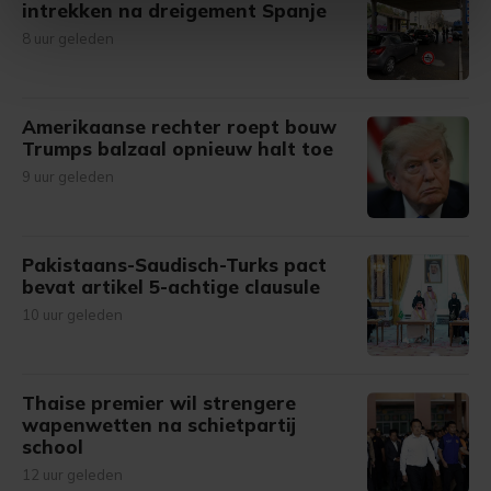
intrekken na dreigement Spanje
intrekken in de Cookieverklaring.
8 uur geleden
Met cookies werkt onze website beter en wordt jouw
bezoek makkelijker en persoonlijker. Op
Amerikaanse rechter roept bouw
onze cookiepagina kun je ons cookiebeleid bekijken en je
Trumps balzaal opnieuw halt toe
gemaakte keuze altijd wijzigen of intrekken.
9 uur geleden
Pakistaans-Saudisch-Turks pact
bevat artikel 5-achtige clausule
10 uur geleden
Thaise premier wil strengere
wapenwetten na schietpartij
school
12 uur geleden