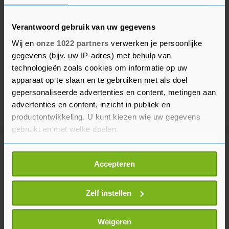
Verantwoord gebruik van uw gegevens
Wij en
onze 1022 partners
verwerken je persoonlijke
gegevens (bijv. uw IP-adres) met behulp van
technologieën zoals cookies om informatie op uw
apparaat op te slaan en te gebruiken met als doel
gepersonaliseerde advertenties en content, metingen aan
advertenties en content, inzicht in publiek en
productontwikkeling. U kunt kiezen wie uw gegevens
gebruikt en met welke doelen.
Meer uit Buitenland
Als u het toestaat, willen we ook graag:
Accepteren
Informatie verzamelen over uw geografische
locatie, die tot een paar meter nauwkeurig kan zijn
Senaat VS neemt wet aan om
Uw apparaat identificeren door het actief te
Zelf instellen
shutdown voorlopig af te wenden
scannen op specifieke eigenschappen (fingerprinting)
28 minuten geleden
Lees meer over hoe uw persoonlijke gegevens worden
Weigeren