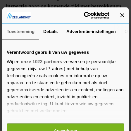
inspectie gaat de komende tijd met betrokkenen
in gesprek om de kennis over het veilig lozen van
corona-afval te verbeteren. Ook gaan de
controles bij testlocaties door.
Toestemming
Details
Advertentie-instellingen
Ov
Verantwoord gebruik van uw gegevens
Wij en
onze 1022 partners
verwerken je persoonlijke
gegevens (bijv. uw IP-adres) met behulp van
technologieën zoals cookies om informatie op uw
apparaat op te slaan en te gebruiken met als doel
gepersonaliseerde advertenties en content, metingen aan
advertenties en content, inzicht in publiek en
productontwikkeling. U kunt kiezen wie uw gegevens
gebruikt en met welke doelen.
Als u het toestaat, willen we ook graag:
Accepteren