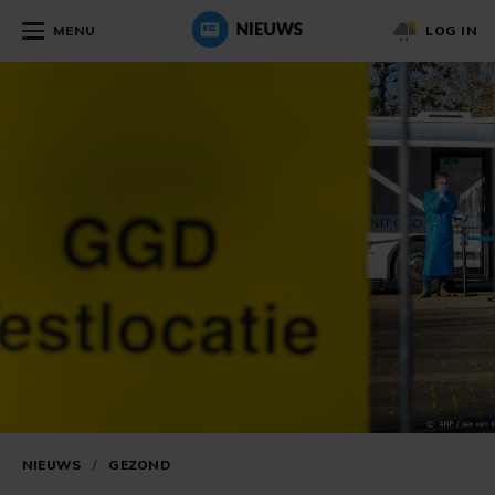
MENU
LOG IN
NIEUWS
/
GEZOND