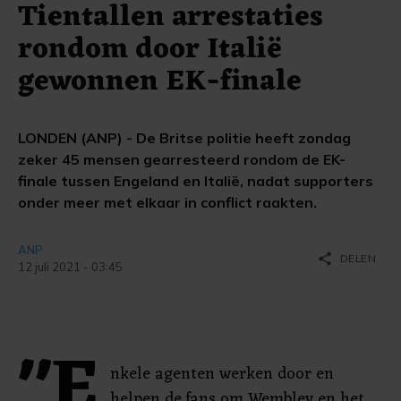
Tientallen arrestaties
rondom door Italië
gewonnen EK-finale
LONDEN (ANP) - De Britse politie heeft zondag
zeker 45 mensen gearresteerd rondom de EK-
finale tussen Engeland en Italië, nadat supporters
onder meer met elkaar in conflict raakten.
ANP
share
DELEN
12 juli 2021 - 03:45
"E
nkele agenten werken door en
helpen de fans om Wembley en het