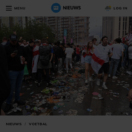
MENU
LOG IN
NIEUWS
/
VOETBAL