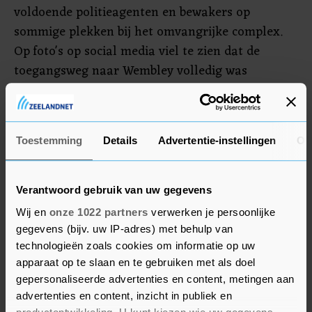
voldoende politieagenten en bewakers op
sommige plekken bij het omvangrijke complex.
Op foto's op social media viel te zien dat de
toegangsweg naar Wembley volledig was
volgelopen met mensen.
De EK-finale mocht door 60.000 toeschouwers in
Toestemming
Details
Advertentie-instellingen
Ov
het stadion worden bijgewoond. Mogelijk bleven
nog vele Britten in de buurt van het stadion
rondhangen om nog iets van de uitbundige sfeer
Verantwoord gebruik van uw gegevens
mee te pikken.
Wij en
onze 1022 partners
verwerken je persoonlijke
gegevens (bijv. uw IP-adres) met behulp van
technologieën zoals cookies om informatie op uw
apparaat op te slaan en te gebruiken met als doel
gepersonaliseerde advertenties en content, metingen aan
advertenties en content, inzicht in publiek en