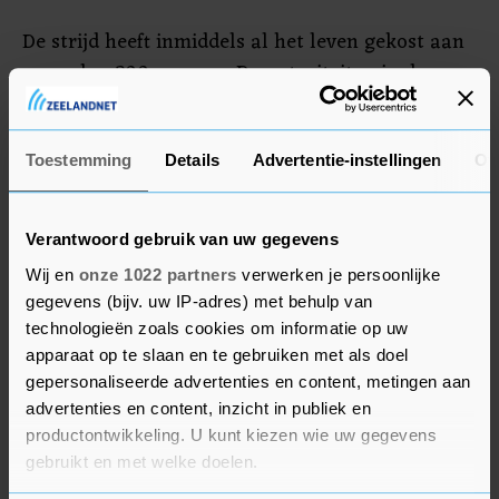
De strijd heeft inmiddels al het leven gekost aan
meer dan 200 mensen. De autoriteiten in de
Gazastrook spreken over 197 doden, onder wie 58
kinderen. In Israël zijn tien doden gemeld. Ook
raakten aan beide kanten van de grens veel
Toestemming
Details
Advertentie-instellingen
Ov
mensen gewond.
Verantwoord gebruik van uw gegevens
Wij en
onze 1022 partners
verwerken je persoonlijke
gegevens (bijv. uw IP-adres) met behulp van
technologieën zoals cookies om informatie op uw
apparaat op te slaan en te gebruiken met als doel
gepersonaliseerde advertenties en content, metingen aan
advertenties en content, inzicht in publiek en
productontwikkeling. U kunt kiezen wie uw gegevens
gebruikt en met welke doelen.