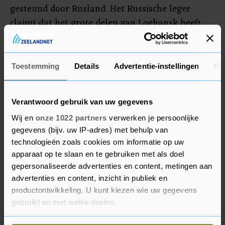
gesteund door Rusland. Het Russische leger
claimt dat het grote delen van Loehansk heeft
veroverd.
Ook rond hoofdstad Kiev worden mensen
Toestemming
Details
Advertentie-instellingen
Ov
geëvacueerd uit dorpen en steden.
Verantwoord gebruik van uw gegevens
Wij en
onze 1022 partners
verwerken je persoonlijke
gegevens (bijv. uw IP-adres) met behulp van
technologieën zoals cookies om informatie op uw
apparaat op te slaan en te gebruiken met als doel
gepersonaliseerde advertenties en content, metingen aan
advertenties en content, inzicht in publiek en
productontwikkeling. U kunt kiezen wie uw gegevens
gebruikt en met welke doelen.