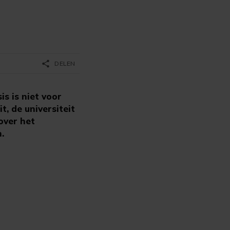
share
DELEN
s is niet voor
, de universiteit
over het
.