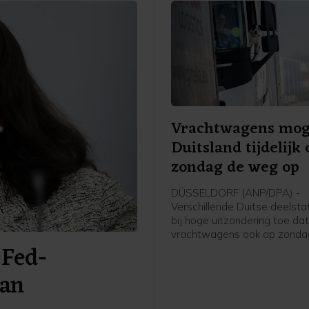
Vrachtwagens mog
Duitsland tijdelijk
zondag de weg op
DÜSSELDORF (ANP/DPA) -
Verschillende Duitse deelst
bij hoge uitzondering toe da
vrachtwagens ook op zond
 Fed-
op mogen in verband met de
waterstanden in de Rijn. Hi
aan
moet worden voorkomen da
bevoorradingsketens vastlo
binnenvaart wordt beperkt.