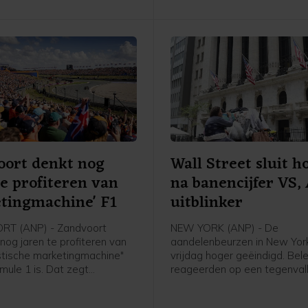
oort denkt nog
Wall Street sluit h
te profiteren van
na banencijfer VS,
tingmachine' F1
uitblinker
T (ANP) - Zandvoort
NEW YORK (ANP) - De
nog jaren te profiteren van
aandelenbeurzen in New York
stische marketingmachine"
vrijdag hoger geëindigd. Bel
mule 1 is. Dat zegt
reageerden op een tegenval
r Tom van der Veen van
banenrapport van de Ameri
erskoepel Ondernemers
overheid. Een grote winnaar