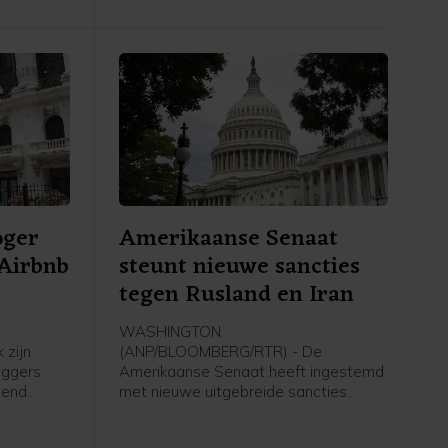
socialemediaplatforms tijdens crises.
oger
Amerikaanse Senaat
 Airbnb
steunt nieuwe sancties
tegen Rusland en Iran
WASHINGTON
 zijn
(ANP/BLOOMBERG/RTR) - De
eggers
Amerikaanse Senaat heeft ingestemd
lend
met nieuwe uitgebreide sancties
kaanse
tegen Rusland en Iran. De wet moet
 op Wall
ook nog door het Huis van