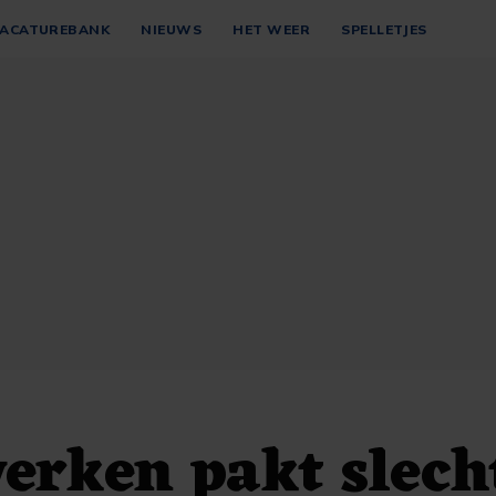
ACATUREBANK
NIEUWS
HET WEER
SPELLETJES
erken pakt slech