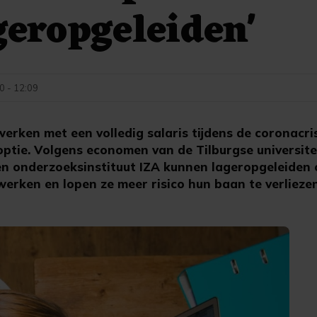
geropgeleiden'
0 - 12:09
rken met een volledig salaris tijdens de coronacrisi
tie. Volgens economen van de Tilburgse universiteit
en onderzoeksinstituut IZA kunnen lageropgeleiden 
erken en lopen ze meer risico hun baan te verliezen