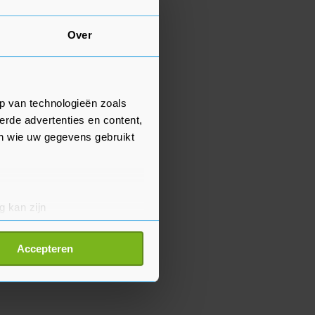
Over
p van technologieën zoals
erde advertenties en content,
en wie uw gegevens gebruikt
g kan zijn
erprinting)
t
detailgedeelte
in. U kunt uw
Accepteren
p onze cookiepagina kun je