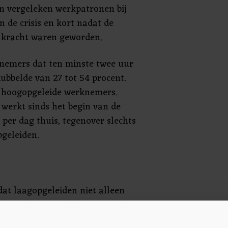
 vergeleken werkpatronen bij
n de crisis en kort nadat de
 kracht waren geworden.
knemers dat ten minste twee uur
ubbelde van 27 tot 54 procent.
e hoogopgeleide werknemers.
werkt sinds het begin van de
 per dag thuis, tegenover slechts
pgeleiden.
dat laagopgeleiden niet alleen
jn om thuis te werken, maar ook
en dat ze thuis werken lager is