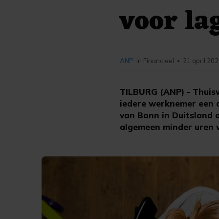
voor la
ANP
in Financieel
21 april 202
•
TILBURG (ANP) - Thuiswe
iedere werknemer een op
van Bonn in Duitsland 
algemeen minder uren w