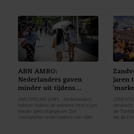
ABN AMRO:
Zandv
Nederlanders gaven
jaren 
minder uit tijdens
'marke
extreme hitte
AMSTERDAM (ANP) - Nederlanders
ZANDVOOR
hebben tijdens de extreme hitte in juni
verwacht 
minder geld uitgegeven. Dat
de "fanta
constateren onderzoekers van ABN
die de For
AMRO op basis van
voorzitte
transactiegegevens van klanten
ondernem