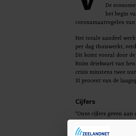
V
De economen
het begin va
coronamaatregelen van
Het totale aandeel wer
per dag thuiswerkt, verd
Dit komt vooral door d
Ruim driekwart van hen 
crisis minstens twee uur
31 procent van de laago
Cijfers
"Onze cijfers geven aan 
minder vaak in staat zi
dat het totaal aantal ur