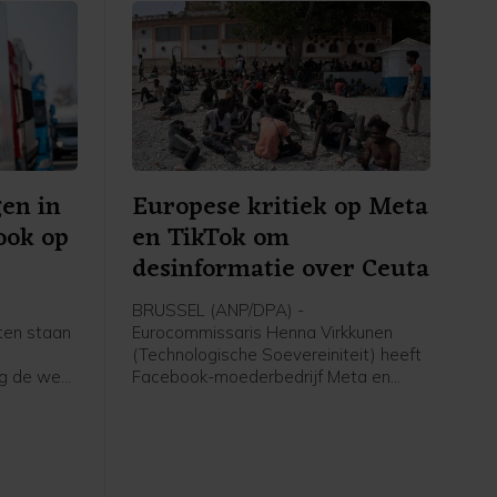
en in
Europese kritiek op Meta
 ook op
en TikTok om
desinformatie over Ceuta
BRUSSEL (ANP/DPA) -
aten staan
Eurocommissaris Henna Virkkunen
t
(Technologische Soevereiniteit) heeft
ag de weg
Facebook-moederbedrijf Meta en
 lage
TikTok bekritiseerd om hun aanpak van
ermee
desinformatie tijdens de recente
t de
migratiecrisis in Ceuta. Ze heeft na een
pen nu de
gesprek met de twee bedrijven op X
gepleit voor strenger toezicht op