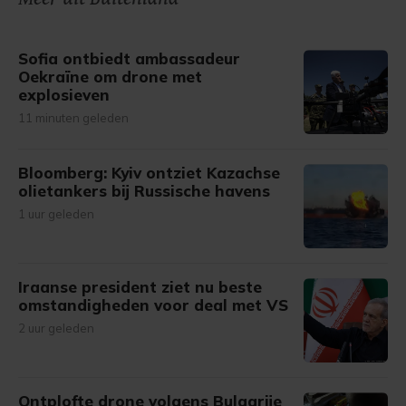
gemaakte keuze altijd wijzigen of intrekken.
Sofia ontbiedt ambassadeur
Oekraïne om drone met
explosieven
11 minuten geleden
Bloomberg: Kyiv ontziet Kazachse
olietankers bij Russische havens
1 uur geleden
Iraanse president ziet nu beste
omstandigheden voor deal met VS
2 uur geleden
Ontplofte drone volgens Bulgarije