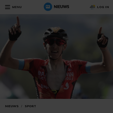
MENU
LOG IN
NIEUWS
/
SPORT