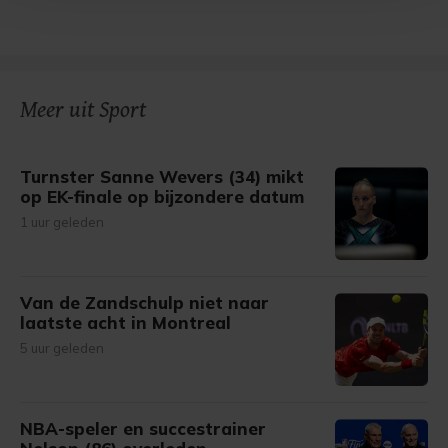
Met cookies werkt onze website beter en wordt jouw
bezoek makkelijker en persoonlijker. Op
onze cookiepagina kun je ons cookiebeleid bekijken en je
gemaakte keuze altijd wijzigen of intrekken.
Meer uit Sport
Turnster Sanne Wevers (34) mikt
op EK-finale op bijzondere datum
1 uur geleden
Van de Zandschulp niet naar
laatste acht in Montreal
5 uur geleden
NBA-speler en succestrainer