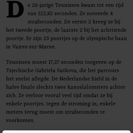
D
e 26-jarige Teunissen kwam tot een tijd
van 122,82 seconden. Ze noteerde 4
strafseconden. De eerste 2 kreeg ze bij
het tweede poortje, de laatste 2 bij het achttiende
poortje. Er zijn 23 poortjes op de olympische baan
in Vaires-sur-Marne.
Teunissen moest 17,27 seconden toegeven op de
Tsjechische Gabriela Satkova, die het parcours
het snelst aflegde. De Nederlandse hield in de
halve finale slechts twee kanoslalomsters achter
zich. Ze verloor vooral veel tijd omdat ze bij
enkele poortjes, tegen de stroming in, enkele
meters terug moest om strafseconden te
voorkomen.