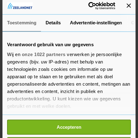
Teunissen, fysiotherapeute van beroep, deed voor
het eerst mee aan de Olympische Spelen.
Toestemming
Details
Advertentie-instellingen
Ov
Verantwoord gebruik van uw gegevens
Wij en
onze 1022 partners
verwerken je persoonlijke
gegevens (bijv. uw IP-adres) met behulp van
technologieën zoals cookies om informatie op uw
apparaat op te slaan en te gebruiken met als doel
gepersonaliseerde advertenties en content, metingen aan
advertenties en content, inzicht in publiek en
productontwikkeling. U kunt kiezen wie uw gegevens
gebruikt en met welke doelen.
Als u het toestaat, willen we ook graag:
Accepteren
Informatie verzamelen over uw geografische
locatie, die tot een paar meter nauwkeurig kan zijn